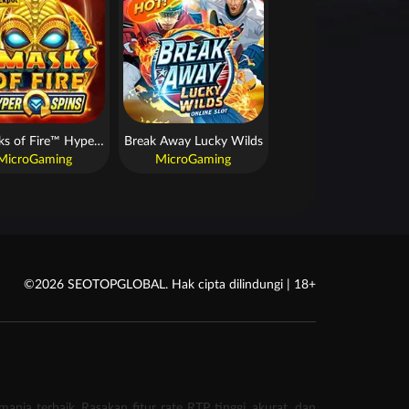
9 Masks of Fire™ HyperSpins™
Break Away Lucky Wilds
MicroGaming
MicroGaming
©2026 SEOTOPGLOBAL. Hak cipta dilindungi | 18+
ania terbaik. Rasakan fitur rate RTP tinggi, akurat, dan