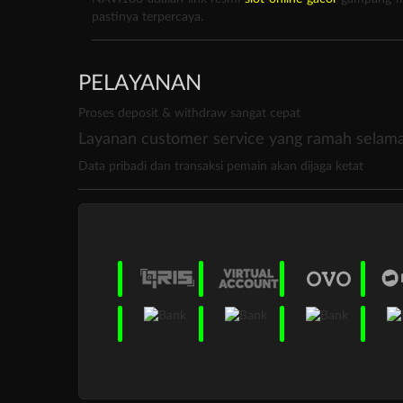
pastinya terpercaya.
PELAYANAN
Proses deposit & withdraw sangat cepat
Layanan customer service yang ramah selam
Data pribadi dan transaksi pemain akan dijaga ketat