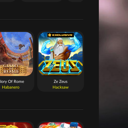
lory Of Rome
Ze Zeus
Habanero
Hacksaw