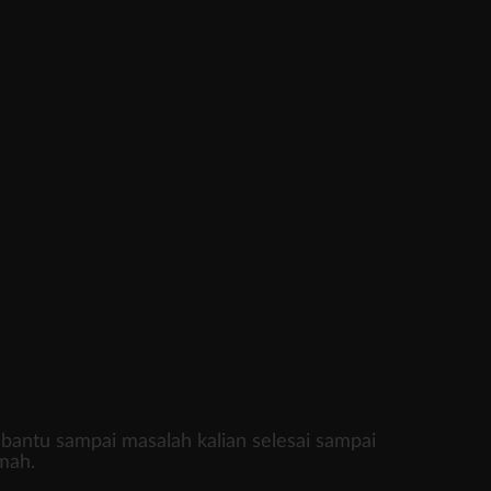
bantu sampai masalah kalian selesai sampai
mah.