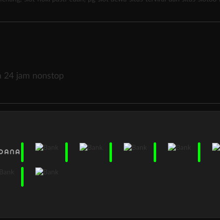
a 24 jam nonstop