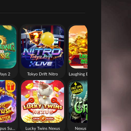
ays 2
Tokyo Drift Nitro
Laughing Buddha Nexus
Cand
Gates of Olympus Super Scatter
Lucky Twins Nexus
Nexus The Crypt