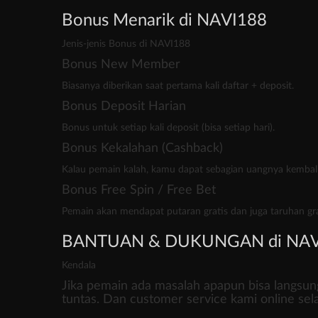
Bonus Menarik di NAVI188
Jenis-jenis Bonus di NAVI188
Bonus New Member
Biasanya diberikan saat pertama kali daftar + deposit.
Bonus Deposit Harian
Bonus untuk setiap kali deposit (bisa setiap hari).
Bonus Kekalahan (Cashback)
Kalau pemain kalah, kamu dapat sebagian uangnya kembali
Bonus Free Spin / Free Bet
Pemain akan mendapat putaran gratis dan juga taruhan gra
BANTUAN & DUKUNGAN di NAV
Kendala
Jika pemain ada masalah apapun bisa langsun
tuntas. Dan customer service kami online sel