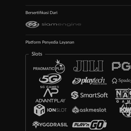
Bersertifikasi Dari
Platform Penyedia Layanan
Slots