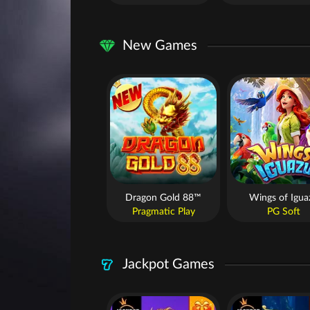
New Games
Dragon Gold 88™
Wings of Igua
Pragmatic Play
PG Soft
Jackpot Games