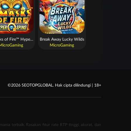
9 Masks of Fire™ HyperSpins™
Break Away Lucky Wilds
MicroGaming
MicroGaming
©2026 SEOTOPGLOBAL. Hak cipta dilindungi | 18+
ania terbaik. Rasakan fitur rate RTP tinggi, akurat, dan