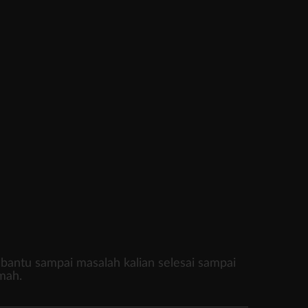
bantu sampai masalah kalian selesai sampai
mah.