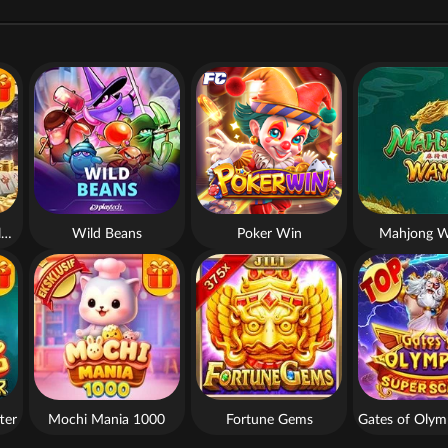
Mahjong Wins 3 – Black Scatter
Wild Beans
Poker Win
Mahjong W
ter
Mochi Mania 1000
Fortune Gems