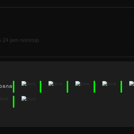
a 24 jam nonstop