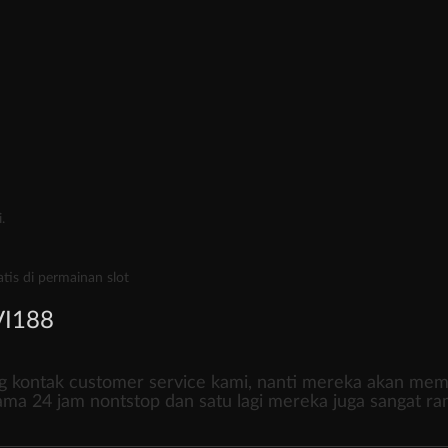
.
tis di permainan slot
I188
g kontak customer service kami, nanti mereka akan mem
ama 24 jam nontstop dan satu lagi mereka juga sangat ra