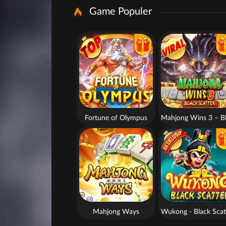
Game Populer
Fortune of Olympus
Mahjong Ways
Wukong - Black Scat