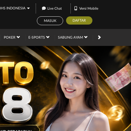
BHS INDONESIA
Live Chat
Versi Mobile
DAFTAR
MASUK
PROMOSI
POKER
E-SPORTS
SABUNG AYAM