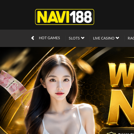
HOT GAMES
SLOTS
LIVE CASINO
RA