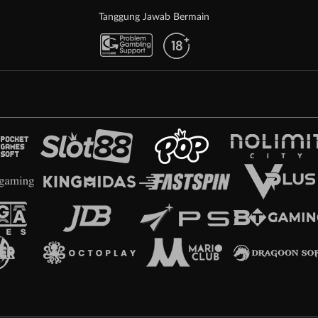
Tanggung Jawab Bermain