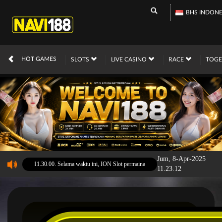
BHS INDONE
HOT GAMES
SLOTS
LIVE CASINO
RACE
TOG
Jum, 8-Apr-2025
.30.00 sampai 11.30.00. Selama waktu ini, ION Slot permainan tidak akan tersedia. Kami m
11.23.12