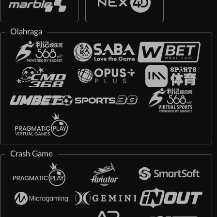
Olahraga
Crash Game