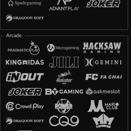
Arcade