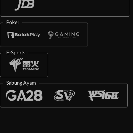
Poker
E-Sports
Sabung Ayam