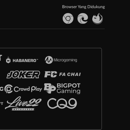
Browser Yang Didukung