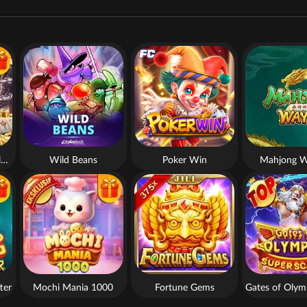
Mahjong Wins 3 – Black Scatter
Wild Beans
Poker Win
Mahjong W
ter
Mochi Mania 1000
Fortune Gems