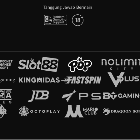
Tanggung Jawab Bermain