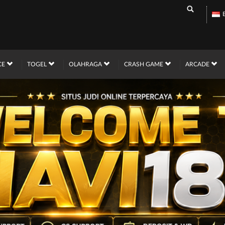
CE
TOGEL
OLAHRAGA
CRASH GAME
ARCADE