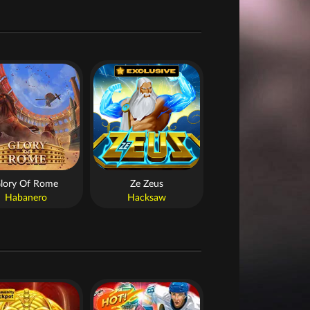
lory Of Rome
Ze Zeus
Habanero
Hacksaw