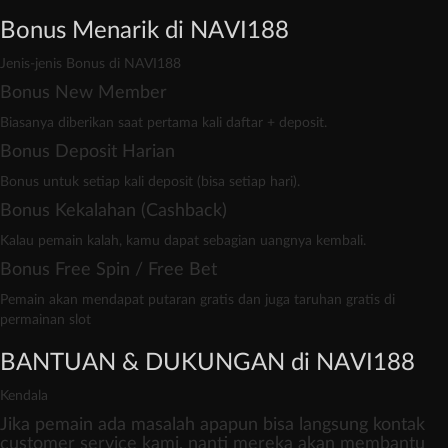
Bonus Menarik di NAVI188
Jenis-jenis Bonus di NAVI188
Bonus New Member
Biasanya diberikan saat pertama kali daftar + deposit.
Bonus Deposit Harian
Bonus untuk setiap kali deposit (bisa setiap hari).
Bonus Kekalahan (Cashback)
Kalau pemain kalah, kamu dapat sebagian uangnya kembali.
Bonus Free Spin / Free Bet
Pemain akan mendapat putaran gratis dan juga taruhan gratis di
permainan slot
BANTUAN & DUKUNGAN di NAVI188
Kendala
Jika pemain ada masalah apapun bisa langsung kontak
customer service kami, nanti mereka akan membantu