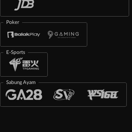
Poker
E-Sports
Sabung Ayam