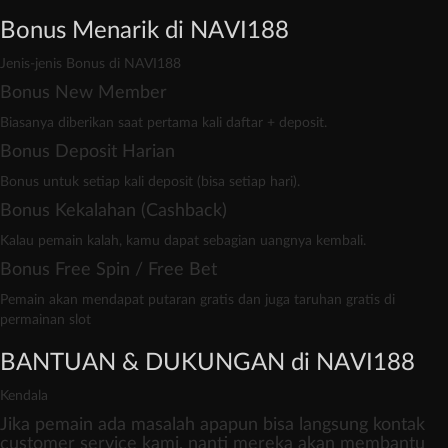
Bonus Menarik di NAVI188
Jenis-jenis Bonus di NAVI188
Bonus New Member
Biasanya diberikan saat pertama kali daftar + deposit.
Bonus Deposit Harian
Bonus untuk setiap kali deposit (bisa setiap hari).
Bonus Kekalahan (Cashback)
Kalau pemain kalah, kamu dapat sebagian uangnya kembali.
Bonus Free Spin / Free Bet
Pemain akan mendapat putaran gratis dan juga taruhan gratis di
permainan slot
BANTUAN & DUKUNGAN di NAVI188
Kendala
Jika pemain ada masalah apapun bisa langsung kontak
customer service kami, nanti mereka akan membantu