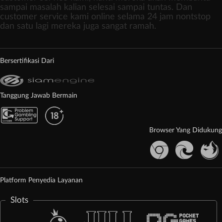
sampai masalah kalian selesai sampai tuntas. Dan
customer service kami online selama 24 jam nontstop
dan satu lagi mereka juga sangat ramah.
Bersertifikasi Dari
Tanggung Jawab Bermain
Browser Yang Didukung
Platform Penyedia Layanan
Slots