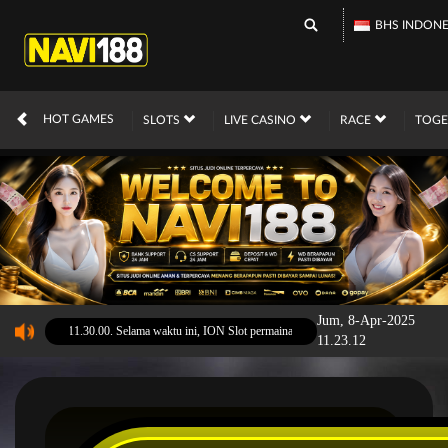
BHS INDONE
HOT GAMES
SLOTS
LIVE CASINO
RACE
TOG
Jum, 8-Apr-2025
.30.00 sampai 11.30.00. Selama waktu ini, ION Slot permainan tidak akan tersedia. Kami m
11.23.12