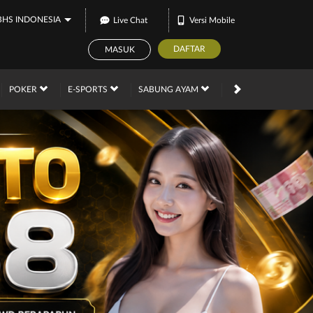
BHS INDONESIA
Live Chat
Versi Mobile
DAFTAR
MASUK
PROMOSI
POKER
E-SPORTS
SABUNG AYAM