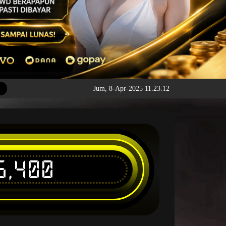
Jum, 8-Apr-2025 11.23.12
aan Terjadwal: AdvantPlay Mini Game pada 17-Agt-2025 dari 20.03.37 sampai 08-Agt-2026 2
5,400