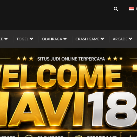
CE
TOGEL
OLAHRAGA
CRASH GAME
ARCADE