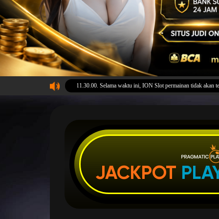
3-Des-2025 dari 07.30.00 sampai 11.30.00. Selama waktu ini, ION Slot permainan tidak akan
JACKPOT
PLA