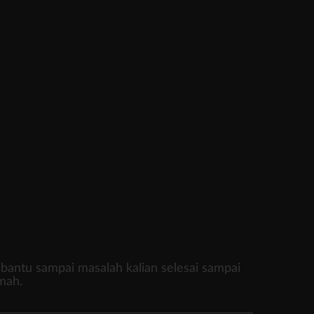
bantu sampai masalah kalian selesai sampai
mah.