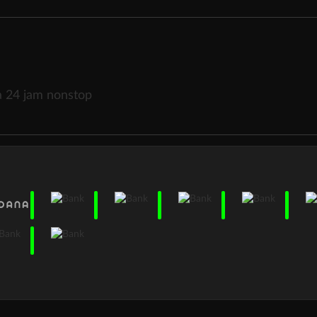
a 24 jam nonstop