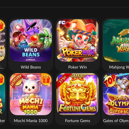
Mahjong Wins 3 – Black Scatter
Wild Beans
Poker Win
Mahjong W
ter
Mochi Mania 1000
Fortune Gems