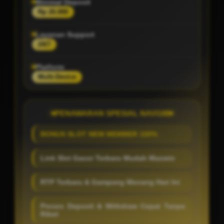
Minimal Deposit
Rp 20.000
Layanan Support
24/7
Platform
Multi-Device
PENAWARAN SPESIAL NAVI188
BONUS SLOT NEW MEMBER 100%
Link Slot Gacor Terbaru Mudah Maxwin
RTP Terbaru & Gampang Menang Hari Ini
Proses Deposit & Withdraw Cepat Tanpa
Ribet