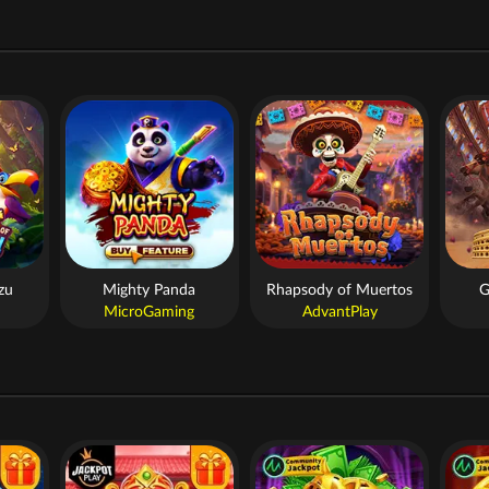
zu
Mighty Panda
Rhapsody of Muertos
G
MicroGaming
AdvantPlay