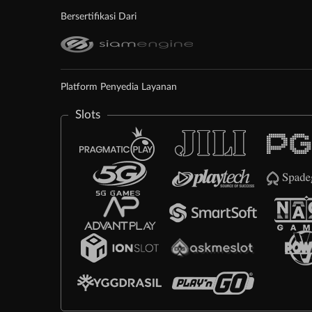
Bersertifikasi Dari
Platform Penyedia Layanan
Slots