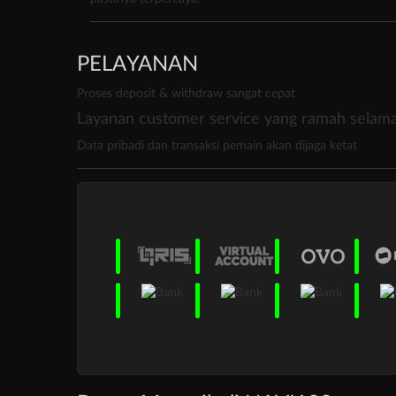
PELAYANAN
Proses deposit & withdraw sangat cepat
Layanan customer service yang ramah selam
Data pribadi dan transaksi pemain akan dijaga ketat