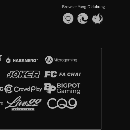
Browser Yang Didukung