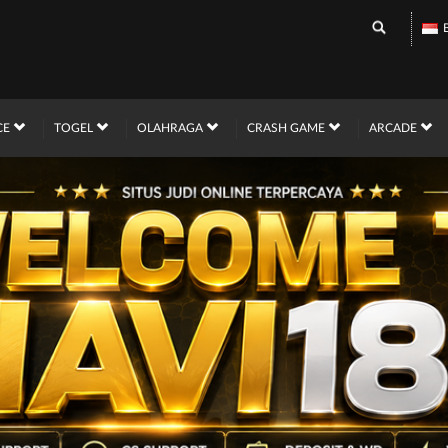
CE
TOGEL
OLAHRAGA
CRASH GAME
ARCADE