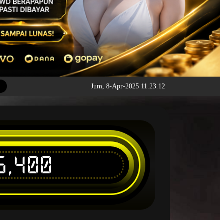
Jum, 8-Apr-2025 11.23.12
aan Terjadwal: AdvantPlay Mini Game pada 17-Agt-2025 dari 20.03.37 sampai 08-Agt-2026 2
5,400