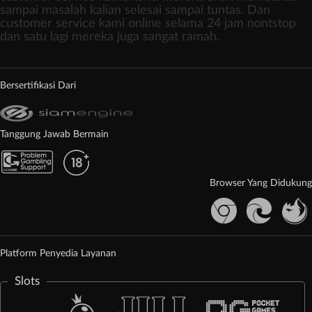
sampai masalah kalian selesai sampai tuntas. Dan
customer service kami online selama 24 jam nontstop
dan satu lagi mereka juga sangat ramah.
Bersertifikasi Dari
Tanggung Jawab Bermain
Browser Yang Didukung
Platform Penyedia Layanan
Slots