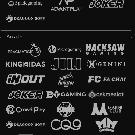
Arcade