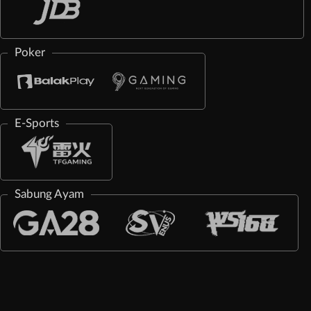
Poker
E-Sports
Sabung Ayam