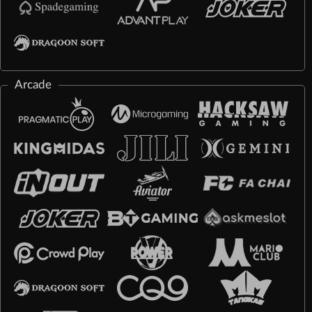
Arcade