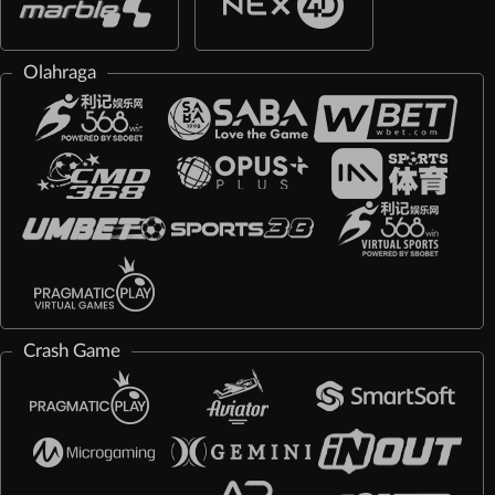
Olahraga
Crash Game