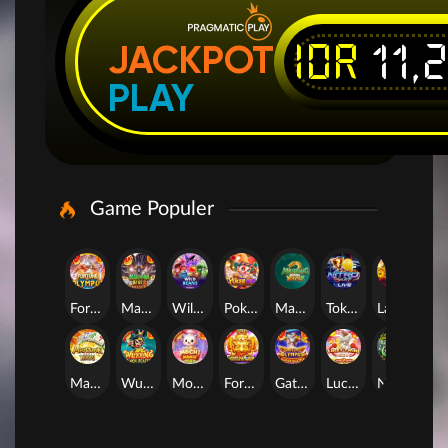
IDR
11,
JACKPOT
PLAY
Game Populer
Fortune of Olympus
Mahjong Wins 3 – Black Scatter
Wild Beans
Poker Win
Mahjong Ways 2
Tokyo Drift Nitro
Laughing Buddha Nexus
Mahjong Ways
Wukong - Black Scatter
Mochi Mania 1000
Fortune Gems
Gates of Olympus Super Scatter
Lucky Twins Nexus
Nexus The Crypt
Ne