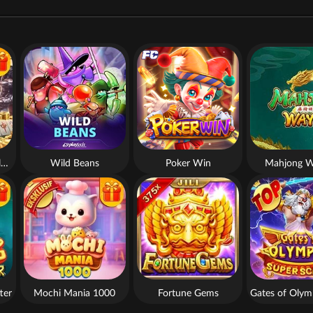
Mahjong Wins 3 – Black Scatter
Wild Beans
Poker Win
Mahjong W
ter
Mochi Mania 1000
Fortune Gems