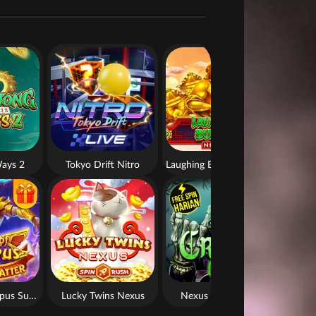
ays 2
Tokyo Drift Nitro
Laughing Buddha Nexus
Cand
Gates of Olympus Super Scatter
Lucky Twins Nexus
Nexus The Crypt