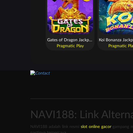
Gates of Dragon Jackpot Play
Pragmatic Play
Pragmatic Pl
NAVI188: Link Alterna
NAVI188 adalah link resmi
slot online gacor
gampang men
pastinya terpercaya.