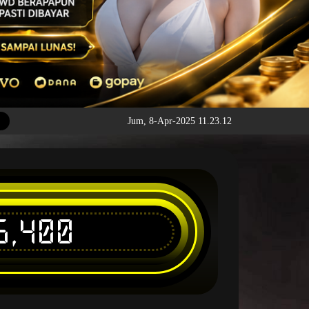
Jum, 8-Apr-2025 11.23.12
aan Terjadwal: AdvantPlay Mini Game pada 17-Agt-2025 dari 20.03.37 sampai 08-Agt-2026 2
5,400