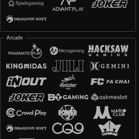
Arcade