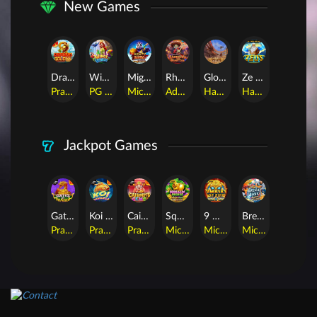
New Games
Dragon Gold 88™
Wings of Iguazu
Mighty Panda
Rhapsody of Muertos
Glory Of Rome
Ze Zeus
Pragmatic Play
PG Soft
MicroGaming
AdvantPlay
Habanero
Hacksaw
Jackpot Games
Gates of Dragon Jackpot Play
Koi Bonanza Jackpot Play
Caishen's Gems Jackpot Play
Squealin' Riches
9 Masks of Fire™ HyperSpins™
Break Away Lucky Wilds
Pragmatic Play
Pragmatic Play
Pragmatic Play
MicroGaming
MicroGaming
MicroGaming