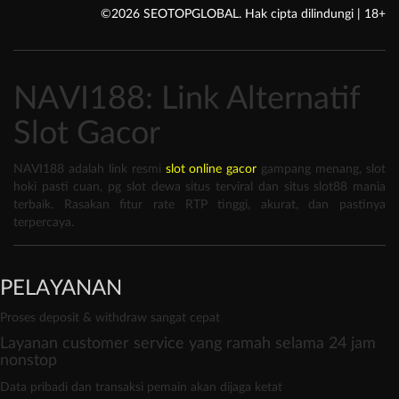
©2026 SEOTOPGLOBAL. Hak cipta dilindungi | 18+
NAVI188: Link Alternatif
Slot Gacor
NAVI188 adalah link resmi
slot online gacor
gampang menang, slot
hoki pasti cuan, pg slot dewa situs terviral dan situs slot88 mania
terbaik. Rasakan fitur rate RTP tinggi, akurat, dan pastinya
terpercaya.
PELAYANAN
Proses deposit & withdraw sangat cepat
Layanan customer service yang ramah selama 24 jam
nonstop
Data pribadi dan transaksi pemain akan dijaga ketat