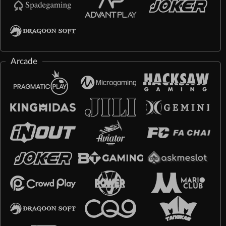
Arcade