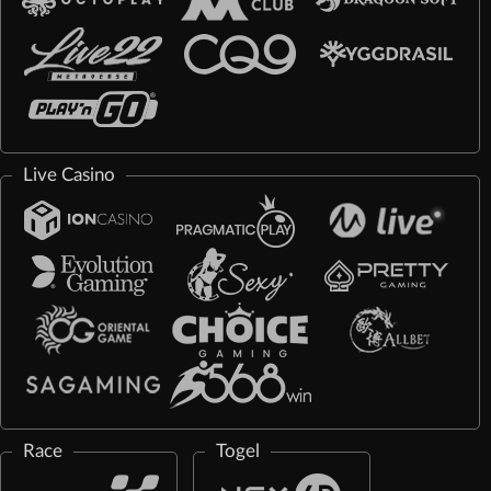
Live Casino
Race
Togel