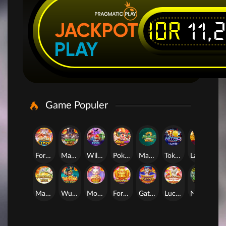
IDR
11,
JACKPOT
PLAY
Game Populer
Fortune of Olympus
Mahjong Wins 3 – Black Scatter
Wild Beans
Poker Win
Mahjong Ways 2
Tokyo Drift Nitro
Laughing Buddha Nexus
Mahjong Ways
Wukong - Black Scatter
Mochi Mania 1000
Fortune Gems
Gates of Olympus Super Scatter
Lucky Twins Nexus
Nexus The Crypt
Ne