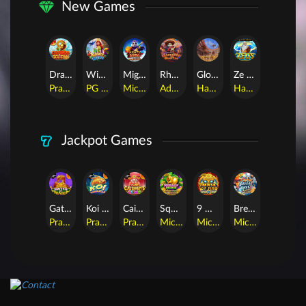
New Games
Dragon Gold 88™
Wings of Iguazu
Mighty Panda
Rhapsody of Muertos
Glory Of Rome
Ze Zeus
Pragmatic Play
PG Soft
MicroGaming
AdvantPlay
Habanero
Hacksaw
Jackpot Games
Gates of Dragon Jackpot Play
Koi Bonanza Jackpot Play
Caishen's Gems Jackpot Play
Squealin' Riches
9 Masks of Fire™ HyperSpins™
Break Away Lucky Wilds
Pragmatic Play
Pragmatic Play
Pragmatic Play
MicroGaming
MicroGaming
MicroGaming