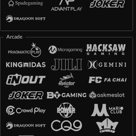
Arcade