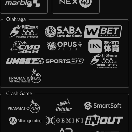
Olahraga
Crash Game