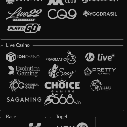
Live Casino
Race
Togel