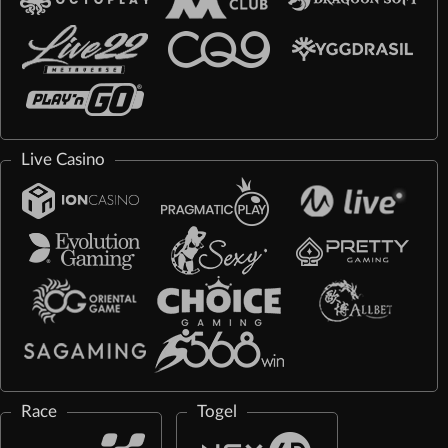
Live Casino
Race
Togel