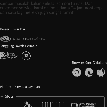
sampai masalah kalian selesai sampai tuntas. Dan
customer service kami online selama 24 jam nontstop
dan satu lagi mereka juga sangat ramah.
Bersertifikasi Dari
Tanggung Jawab Bermain
Browser Yang Didukung
Platform Penyedia Layanan
Slots