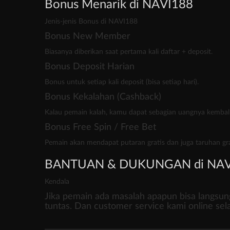
Bonus Menarik di NAVI188
Jenis-jenis Bonus di NAVI188
Bonus New Member
Biasanya diberikan saat pertama kali daftar + deposit.
Bonus Deposit Harian
Bonus untuk setiap kali deposit (bisa setiap hari).
Bonus Kekalahan (Cashback)
Kalau pemain kalah, kamu dapat sebagian uangnya kembali
Bonus Free Spin / Free Bet
Pemain akan mendapat putaran gratis dan juga taruhan gra
BANTUAN & DUKUNGAN di NAV
Kendala
Jika pemain ada masalah apapun bisa langsun
tuntas. Dan customer service kami online sel