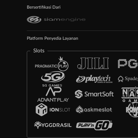
Bersertifikasi Dari
Platform Penyedia Layanan
Slots