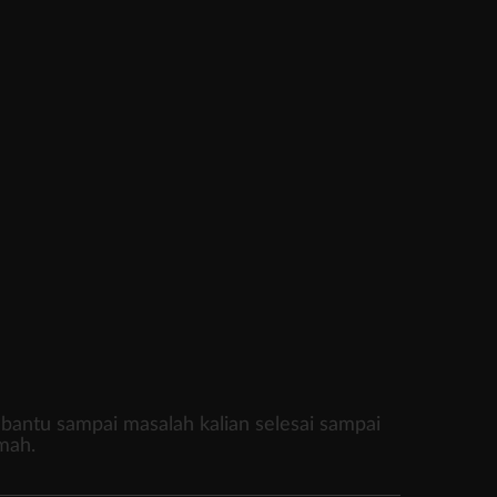
bantu sampai masalah kalian selesai sampai
mah.