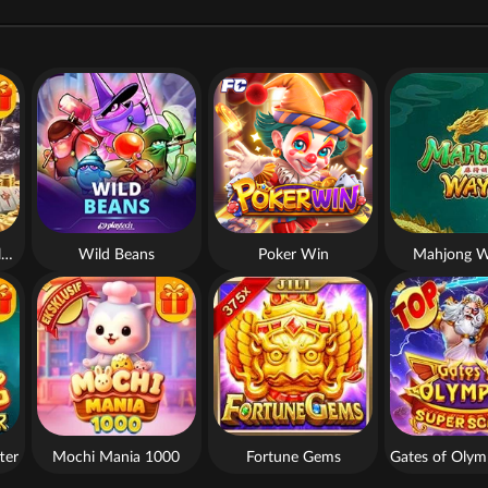
Mahjong Wins 3 – Black Scatter
Wild Beans
Poker Win
Mahjong W
ter
Mochi Mania 1000
Fortune Gems