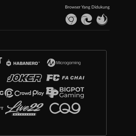
Browser Yang Didukung