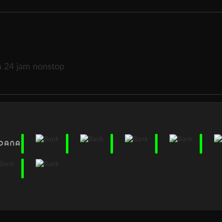
a 24 jam nonstop