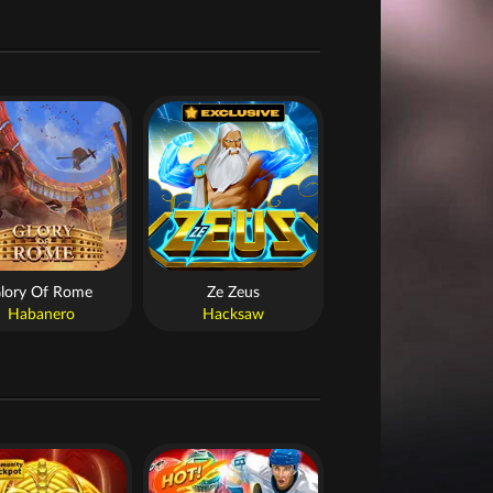
lory Of Rome
Ze Zeus
Habanero
Hacksaw