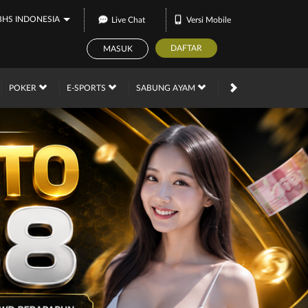
BHS INDONESIA
Live Chat
Versi Mobile
DAFTAR
MASUK
PROMOSI
POKER
E-SPORTS
SABUNG AYAM