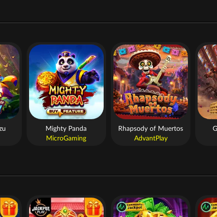
zu
Mighty Panda
Rhapsody of Muertos
G
MicroGaming
AdvantPlay