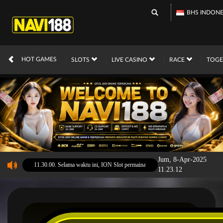
BHS INDONE
HOT GAMES
SLOTS
LIVE CASINO
RACE
TOG
Jum, 8-Apr-2025
.30.00 sampai 11.30.00. Selama waktu ini, ION Slot permainan tidak akan tersedia. Kami m
11.23.12