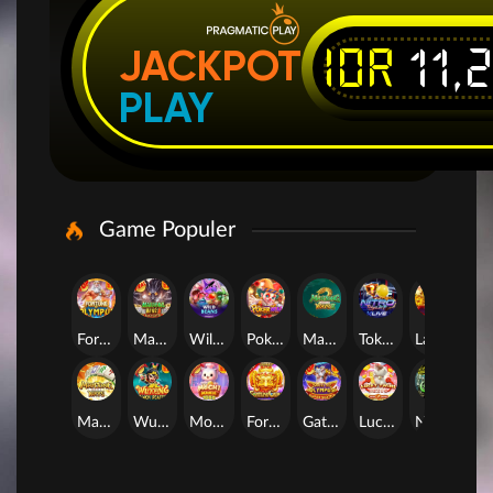
IDR
11,
JACKPOT
PLAY
Game Populer
Fortune of Olympus
Mahjong Wins 3 – Black Scatter
Wild Beans
Poker Win
Mahjong Ways 2
Tokyo Drift Nitro
Laughing Buddha Nexus
Mahjong Ways
Wukong - Black Scatter
Mochi Mania 1000
Fortune Gems
Gates of Olympus Super Scatter
Lucky Twins Nexus
Nexus The Crypt
Ne