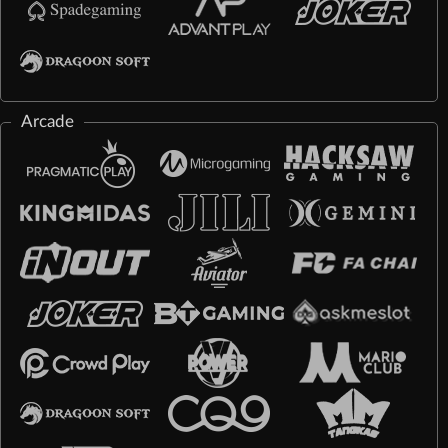
Arcade