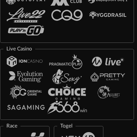
Live Casino
Race
Togel