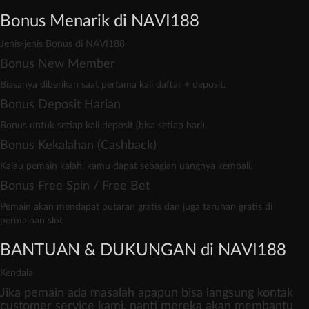
Bonus Menarik di NAVI188
Jenis-jenis Bonus di NAVI188
Bonus New Member
Biasanya diberikan saat pertama kali daftar + deposit.
Bonus Deposit Harian
Bonus untuk setiap kali deposit (bisa setiap hari).
Bonus Kekalahan (Cashback)
Kalau pemain kalah, kamu dapat sebagian uangnya kembali.
Bonus Free Spin / Free Bet
Pemain akan mendapat putaran gratis dan juga taruhan gratis di
permainan slot
BANTUAN & DUKUNGAN di NAVI188
Kendala
Jika pemain ada masalah apapun bisa langsung kontak
customer service kami, nanti mereka akan membantu