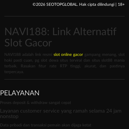
©2026 SEOTOPGLOBAL. Hak cipta dilindungi | 18+
NAVI188: Link Alternatif
Slot Gacor
NAVI188 adalah link resmi
slot online gacor
gampang menang, slot
hoki pasti cuan, pg slot dewa situs terviral dan situs slot88 mania
terbaik. Rasakan fitur rate RTP tinggi, akurat, dan pastinya
terpercaya.
PELAYANAN
Proses deposit & withdraw sangat cepat
Layanan customer service yang ramah selama 24 jam
nonstop
Data pribadi dan transaksi pemain akan dijaga ketat