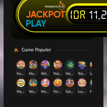
IDR
11,
JACKPOT
PLAY
Game Populer
Fortune of Olympus
Mahjong Wins 3 – Black Scatter
Wild Beans
Poker Win
Mahjong Ways 2
Tokyo Drift Nitro
Laughing Buddha Nexus
Mahjong Ways
Wukong - Black Scatter
Mochi Mania 1000
Fortune Gems
Gates of Olympus Super Scatter
Lucky Twins Nexus
Nexus The Crypt
Ne