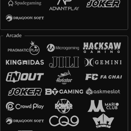
Arcade