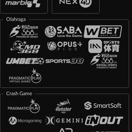
Olahraga
Crash Game