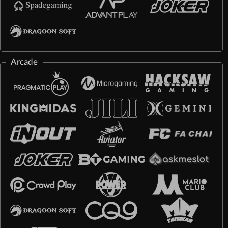
Arcade