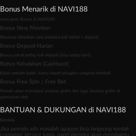
Bonus Menarik di NAVI188
Jenis-jenis Bonus di NAVI188
Bonus New Member
Biasanya diberikan saat pertama kali daftar + deposit.
Bonus Deposit Harian
Bonus untuk setiap kali deposit (bisa setiap hari).
Bonus Kekalahan (Cashback)
Kalau pemain kalah, kamu dapat sebagian uangnya kembali.
Bonus Free Spin / Free Bet
Pemain akan mendapat putaran gratis dan juga taruhan gratis di
permainan slot
BANTUAN & DUKUNGAN di NAVI188
Kendala
Jika pemain ada masalah apapun bisa langsung kontak
customer service kami, nanti mereka akan membantu