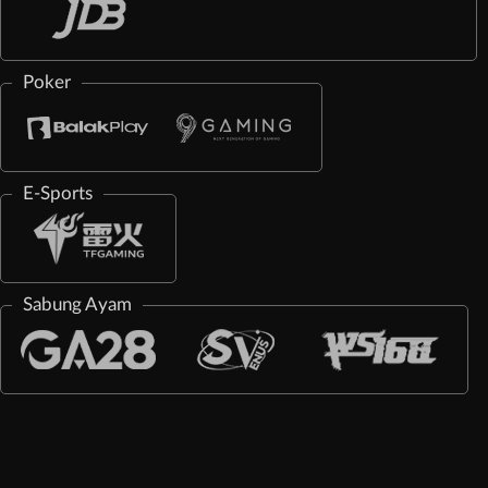
Poker
E-Sports
Sabung Ayam