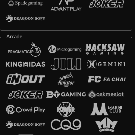
Arcade