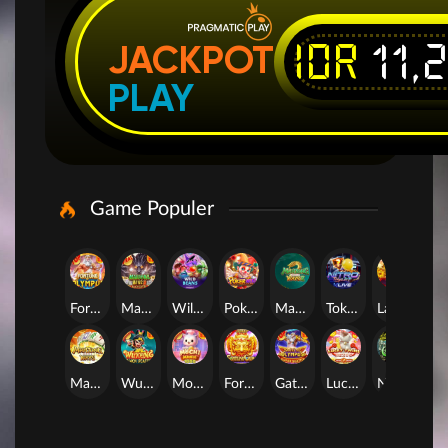
IDR
11,
JACKPOT
PLAY
Game Populer
Fortune of Olympus
Mahjong Wins 3 – Black Scatter
Wild Beans
Poker Win
Mahjong Ways 2
Tokyo Drift Nitro
Laughing Buddha Nexus
Mahjong Ways
Wukong - Black Scatter
Mochi Mania 1000
Fortune Gems
Gates of Olympus Super Scatter
Lucky Twins Nexus
Nexus The Crypt
Ne