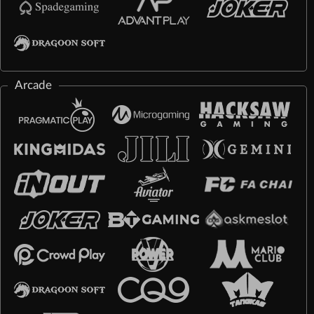
Arcade