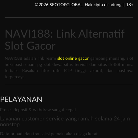
©2026 SEOTOPGLOBAL. Hak cipta dilindungi | 18+
NAVI188: Link Alternatif
Slot Gacor
NAVI188 adalah link resmi
slot online gacor
gampang menang, slot
hoki pasti cuan, pg slot dewa situs terviral dan situs slot88 mania
terbaik. Rasakan fitur rate RTP tinggi, akurat, dan pastinya
terpercaya.
PELAYANAN
Proses deposit & withdraw sangat cepat
Layanan customer service yang ramah selama 24 jam
nonstop
Data pribadi dan transaksi pemain akan dijaga ketat