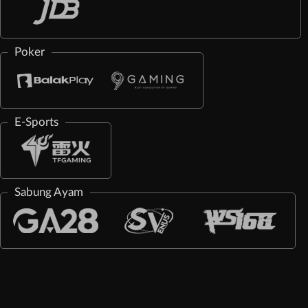
Poker
E-Sports
Sabung Ayam