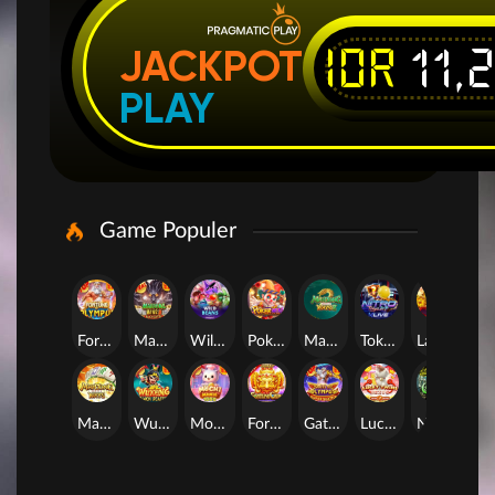
IDR
11,
JACKPOT
PLAY
Game Populer
Fortune of Olympus
Mahjong Wins 3 – Black Scatter
Wild Beans
Poker Win
Mahjong Ways 2
Tokyo Drift Nitro
Laughing Buddha Nexus
Mahjong Ways
Wukong - Black Scatter
Mochi Mania 1000
Fortune Gems
Gates of Olympus Super Scatter
Lucky Twins Nexus
Nexus The Crypt
Ne