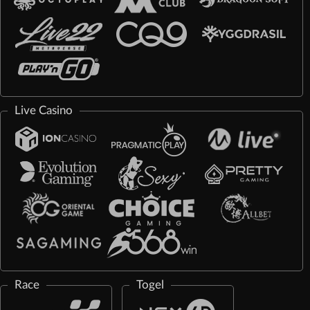
Live Casino
Race
Togel