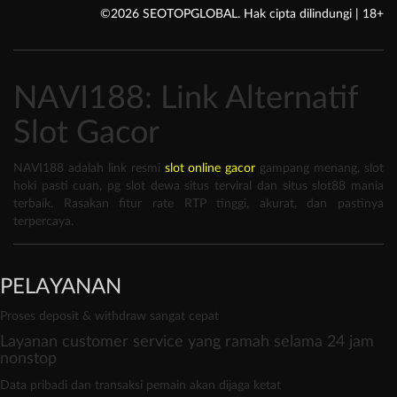
©2026 SEOTOPGLOBAL. Hak cipta dilindungi | 18+
NAVI188: Link Alternatif
Slot Gacor
NAVI188 adalah link resmi
slot online gacor
gampang menang, slot
hoki pasti cuan, pg slot dewa situs terviral dan situs slot88 mania
terbaik. Rasakan fitur rate RTP tinggi, akurat, dan pastinya
terpercaya.
PELAYANAN
Proses deposit & withdraw sangat cepat
Layanan customer service yang ramah selama 24 jam
nonstop
Data pribadi dan transaksi pemain akan dijaga ketat