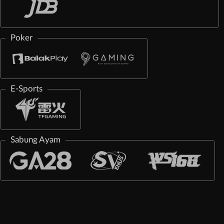
Poker
E-Sports
Sabung Ayam