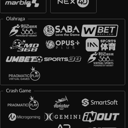
Olahraga
Crash Game