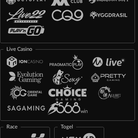
Live Casino
Race
Togel