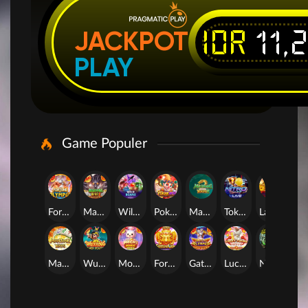
IDR
11,
JACKPOT
PLAY
Game Populer
Fortune of Olympus
Mahjong Wins 3 – Black Scatter
Wild Beans
Poker Win
Mahjong Ways 2
Tokyo Drift Nitro
Laughing Buddha Nexus
Mahjong Ways
Wukong - Black Scatter
Mochi Mania 1000
Fortune Gems
Gates of Olympus Super Scatter
Lucky Twins Nexus
Nexus The Crypt
Ne