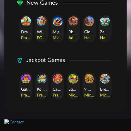
New Games
Dragon Gold 88™
Wings of Iguazu
Mighty Panda
Rhapsody of Muertos
Glory Of Rome
Ze Zeus
Pragmatic Play
PG Soft
MicroGaming
AdvantPlay
Habanero
Hacksaw
Jackpot Games
Gates of Dragon Jackpot Play
Koi Bonanza Jackpot Play
Caishen's Gems Jackpot Play
Squealin' Riches
9 Masks of Fire™ HyperSpins™
Break Away Lucky Wilds
Pragmatic Play
Pragmatic Play
Pragmatic Play
MicroGaming
MicroGaming
MicroGaming