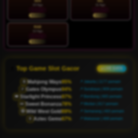
SEN
SEL
10 Agu
11 Agu
87.98%
92.82%
NORMAL
STABIL
RAB
12 Agu
88.76%
NORMAL
Top Game Slot Gacor
● LIVE DATA
Mahjong Ways
73%
🀄
📍 Jakarta | 1210 pemain
Gates Olympus
98%
⚡
📍 Surabaya | 915 pemain
Starlight Princess
95%
👑
📍 Bandung | 663 pemain
Sweet Bonanza
93%
🍬
📍 Medan | 801 pemain
Wild West Gold
81%
🤠
📍 Semarang | 476 pemain
Aztec Gems
82%
🏺
📍 Makassar | 447 pemain