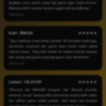
lengkap, terus game yang lagi gacor juga cepat muncul.
Mainnya lebih nyaman karena nggak sering buffering."
2026-05-25
Kairi - BINJAI
★★★★★
"Jujur awalnya cuma iseng nyobain. Eh ternyata enak juga,
servernya responsif dan game jalan mulus walau pakai
internet biasa. Yang bikin betah itu koleksi slotnya banyak
dan sering ada game yang lagi gacor buat dimainkan."
2026-03-19
Lemon - CILACAP
★★★★★
"Menurut aku NAVI188 lumayan oke. Banyak provider
terkenal, server Jepang bikin permainan terasa lebih stabil,
dan pilihan game selalu update. Jadi kalau lagi pengen
cari slot yang seru, biasanya langsung buka di sini."