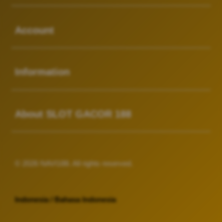
Buka
Account
Buka
Information
Buka
About SLOT GACOR 188
© 2026 NAVI188. All rights reserved.
Indonesia / Bahasa Indonesia