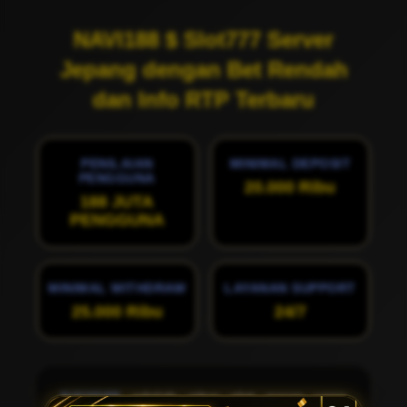
NAVI188 $ Slot777 Server
Jepang dengan Bet Rendah
dan Info RTP Terbaru
PENILAIAN
MINIMAL DEPOSIT
PENGGUNA
20.000 Ribu
188 JUTA
PENGGUNA
MINIMAL WITHDRAW
LAYANAN SUPPORT
25.000 Ribu
24/7
NAVI188
adalah situs slot gacor yang