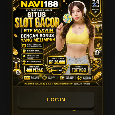
banyak dicari para pemain slot online
karena menawarkan berbagai pilihan
permainan mahjong dengan peluang
kemenangan maxwin hari ini. Mulai dari
deposit 20 ribu rupiah, pemain sudah bisa
menikmati beragam game slot online
terbaru yang tersedia dari provider ternama.
Tidak heran jika NAVI188 menjadi salah
satu link alternatif slot 777 yang sering
direkomendasikan oleh para pemain karena
dikenal memiliki banyak game yang sedang
gacor dan mudah dimainkan.
Salah satu daya tarik utama dari NAVI188
adalah tersedianya berbagai pilihan
slot777
dengan RTP tinggi yang membantu pemain
menemukan permainan favorit mereka.
Setiap permainan hadir dengan fitur bonus,
free spin, hingga peluang mendapatkan
maxwin yang membuat pengalaman
bermain semakin seru. Karena itulah
banyak pemain menyebut NAVI188 sebagai
LOGIN
salah satu situs slot online yang
menawarkan sensasi bermain lebih
menguntungkan dibandingkan situs lainnya.