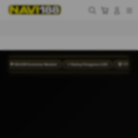
Skip
to
Cari
Troli
Login
Navigation
content
Buka Info Lebih Lanjut
💬 954.638 Komentar Member
⭐ Rating Pengguna 4.9/5
🏆 777 Juta Tota