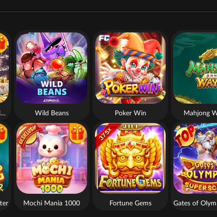
Mahjong Wins 3 – Black Scatter
Wild Beans
Poker Win
Mahjong W
ter
Mochi Mania 1000
Fortune Gems