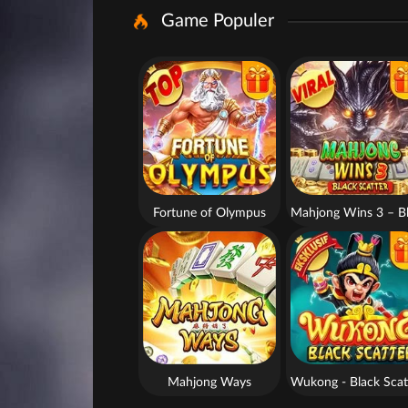
Game Populer
Fortune of Olympus
Mahjong Ways
Wukong - Black Scat