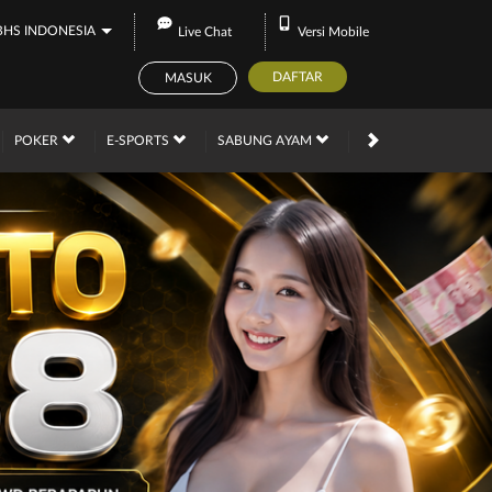
BHS INDONESIA
Live Chat
Versi Mobile
DAFTAR
MASUK
PROMOSI
POKER
E-SPORTS
SABUNG AYAM