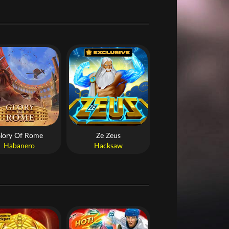
lory Of Rome
Ze Zeus
Habanero
Hacksaw