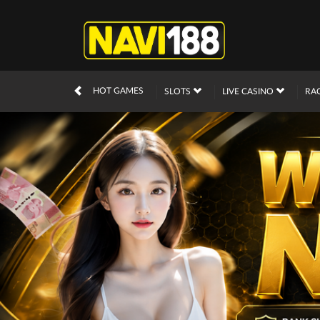
HOT GAMES
SLOTS
LIVE CASINO
RA