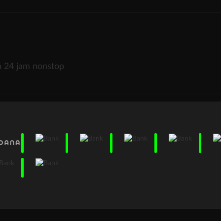
a 24 jam nonstop