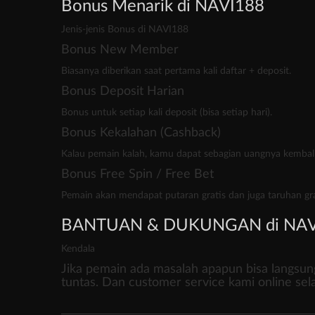
Bonus Menarik di NAVI188
Jenis-jenis Bonus di NAVI188
Bonus New Member
Biasanya diberikan saat pertama kali daftar + deposit.
Bonus Deposit Harian
Bonus untuk setiap kali deposit (bisa setiap hari).
Bonus Kekalahan (Cashback)
Kalau pemain kalah, kamu dapat sebagian uangnya kembali
Bonus Free Spin / Free Bet
Pemain akan mendapat putaran gratis dan juga taruhan gra
BANTUAN & DUKUNGAN di NAV
Kendala
Jika pemain ada masalah apapun bisa langsun
tuntas. Dan customer service kami online sel