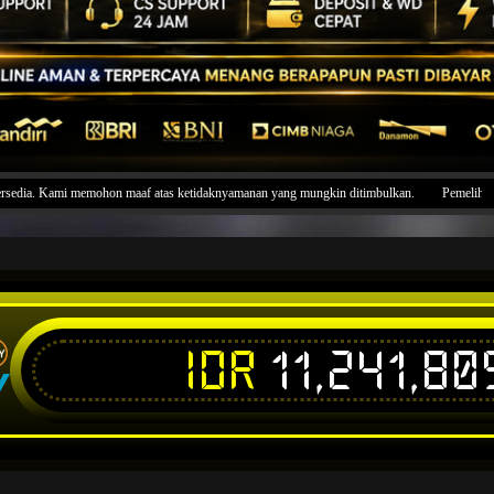
 tersedia. Kami memohon maaf atas ketidaknyamanan yang mungkin ditimbulkan.
Pemelihar
IDR
11,241,80
Y