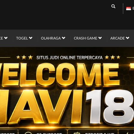
CE
TOGEL
OLAHRAGA
CRASH GAME
ARCADE