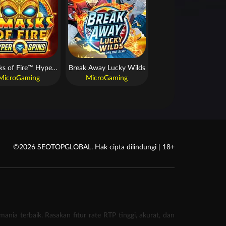
9 Masks of Fire™ HyperSpins™
Break Away Lucky Wilds
MicroGaming
MicroGaming
©2026 SEOTOPGLOBAL. Hak cipta dilindungi | 18+
ania terbaik. Rasakan fitur rate RTP tinggi, akurat, dan