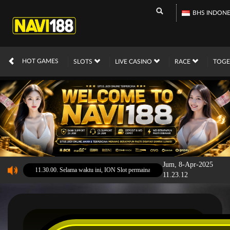
BHS INDONE
HOT GAMES
SLOTS
LIVE CASINO
RACE
TOG
Jum, 8-Apr-2025
.30.00 sampai 11.30.00. Selama waktu ini, ION Slot permainan tidak akan tersedia. Kami m
11.23.12