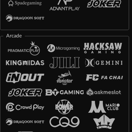
Arcade