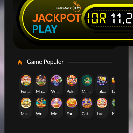
IDR
11,
JACKPOT
PLAY
Game Populer
Fortune of Olympus
Mahjong Wins 3 – Black Scatter
Wild Beans
Poker Win
Mahjong Ways 2
Tokyo Drift Nitro
Laughing Buddha Nexus
Mahjong Ways
Wukong - Black Scatter
Mochi Mania 1000
Fortune Gems
Gates of Olympus Super Scatter
Lucky Twins Nexus
Nexus The Crypt
Ne