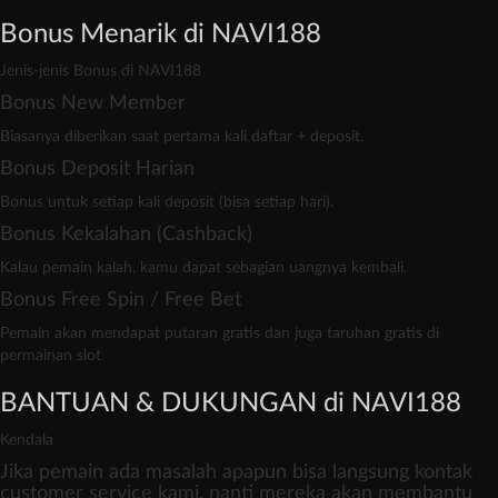
Bonus Menarik di NAVI188
Jenis-jenis Bonus di NAVI188
Bonus New Member
Biasanya diberikan saat pertama kali daftar + deposit.
Bonus Deposit Harian
Bonus untuk setiap kali deposit (bisa setiap hari).
Bonus Kekalahan (Cashback)
Kalau pemain kalah, kamu dapat sebagian uangnya kembali.
Bonus Free Spin / Free Bet
Pemain akan mendapat putaran gratis dan juga taruhan gratis di
permainan slot
BANTUAN & DUKUNGAN di NAVI188
Kendala
Jika pemain ada masalah apapun bisa langsung kontak
customer service kami, nanti mereka akan membantu