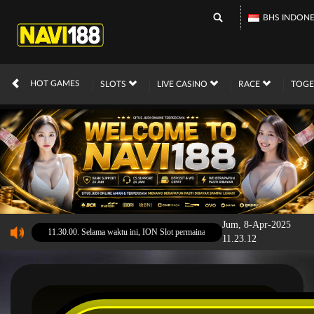
BHS INDONE
HOT GAMES
SLOTS
LIVE CASINO
RACE
TOG
Jum, 8-Apr-2025
.30.00 sampai 11.30.00. Selama waktu ini, ION Slot permainan tidak akan tersedia. Kami m
11.23.12