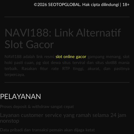
©2026 SEOTOPGLOBAL. Hak cipta dilindungi | 18+
NAVI188: Link Alternatif
Slot Gacor
NAVI188 adalah link resmi
slot online gacor
gampang menang, slot
hoki pasti cuan, pg slot dewa situs terviral dan situs slot88 mania
terbaik. Rasakan fitur rate RTP tinggi, akurat, dan pastinya
terpercaya.
PELAYANAN
Proses deposit & withdraw sangat cepat
Layanan customer service yang ramah selama 24 jam
nonstop
Data pribadi dan transaksi pemain akan dijaga ketat