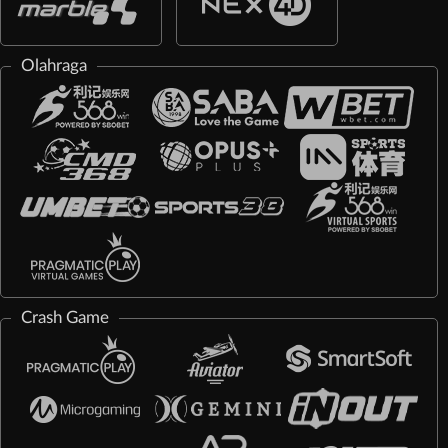
Olahraga
Crash Game