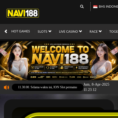
BHS INDONE
HOT GAMES
SLOTS
LIVE CASINO
RACE
TOG
Jum, 8-Apr-2025
.30.00 sampai 11.30.00. Selama waktu ini, ION Slot permainan tidak akan tersedia. Kami m
11.23.12