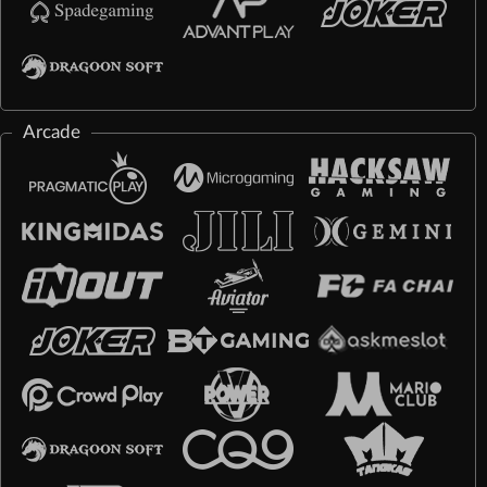
Arcade