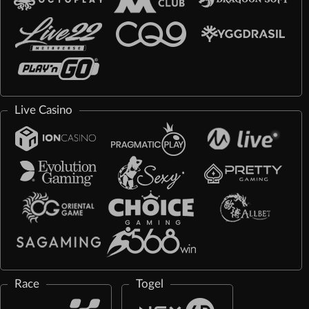
Live Casino
Race
Togel