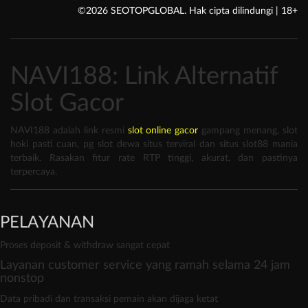
©2026 SEOTOPGLOBAL. Hak cipta dilindungi | 18+
NAVI188: Link Alternatif
Slot Gacor
NAVI188 adalah link resmi
slot online gacor
gampang menang, slot
hoki pasti cuan, pg slot dewa situs terviral dan situs slot88 mania
terbaik. Rasakan fitur rate RTP tinggi, akurat, dan pastinya
terpercaya.
PELAYANAN
Proses deposit & withdraw sangat cepat
Layanan customer service yang ramah selama 24 jam
nonstop
Data pribadi dan transaksi pemain akan dijaga ketat