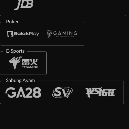
Poker
E-Sports
Sabung Ayam