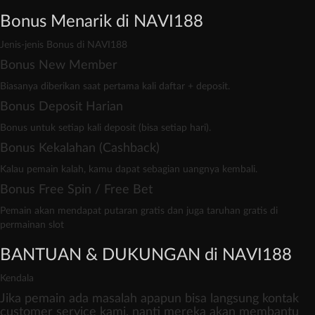
Bonus Menarik di NAVI188
Jenis-jenis Bonus di NAVI188
Bonus New Member
Biasanya diberikan saat pertama kali daftar + deposit.
Bonus Deposit Harian
Bonus untuk setiap kali deposit (bisa setiap hari).
Bonus Kekalahan (Cashback)
Kalau pemain kalah, kamu dapat sebagian uangnya kembali.
Bonus Free Spin / Free Bet
Pemain akan mendapat putaran gratis dan juga taruhan gratis di
permainan slot
BANTUAN & DUKUNGAN di NAVI188
Kendala
Jika pemain ada masalah apapun bisa langsung kontak
customer service kami, nanti mereka akan membantu