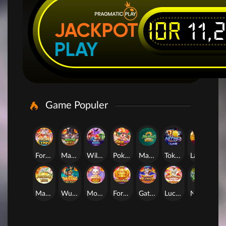
IDR
11,
JACKPOT
PLAY
Game Populer
Fortune of Olympus
Mahjong Wins 3 – Black Scatter
Wild Beans
Poker Win
Mahjong Ways 2
Tokyo Drift Nitro
Laughing Buddha Nexus
Mahjong Ways
Wukong - Black Scatter
Mochi Mania 1000
Fortune Gems
Gates of Olympus Super Scatter
Lucky Twins Nexus
Nexus The Crypt
Ne