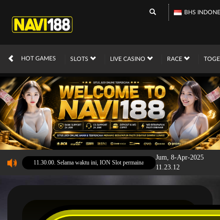
BHS INDONE
HOT GAMES
SLOTS
LIVE CASINO
RACE
TOG
Jum, 8-Apr-2025
.30.00 sampai 11.30.00. Selama waktu ini, ION Slot permainan tidak akan tersedia. Kami m
11.23.12