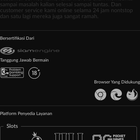
sampai masalah kalian selesai sampai tuntas. Dan
customer service kami online selama 24 jam nontstop
dan satu lagi mereka juga sangat ramah.
Bersertifikasi Dari
Tanggung Jawab Bermain
Browser Yang Didukung
Platform Penyedia Layanan
Slots