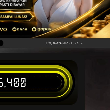
Jum, 8-Apr-2025 11.23.12
aan Terjadwal: AdvantPlay Mini Game pada 17-Agt-2025 dari 20.03.37 sampai 08-Agt-2026 2
5,400