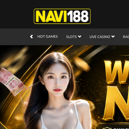
HOT GAMES
SLOTS
LIVE CASINO
RA