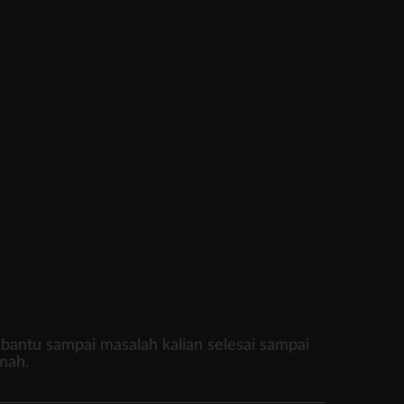
bantu sampai masalah kalian selesai sampai
mah.