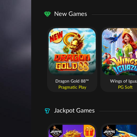
New Games
Dragon Gold 88™
Wings of Igua
Pragmatic Play
PG Soft
Jackpot Games