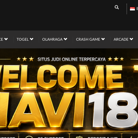
CE
TOGEL
OLAHRAGA
CRASH GAME
ARCADE