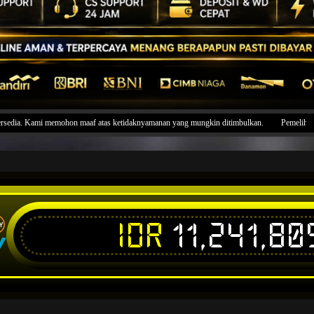
 tersedia. Kami memohon maaf atas ketidaknyamanan yang mungkin ditimbulkan.
Pemelihar
IDR
11,241,80
Y