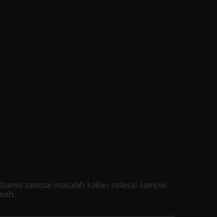
bantu sampai masalah kalian selesai sampai
mah.