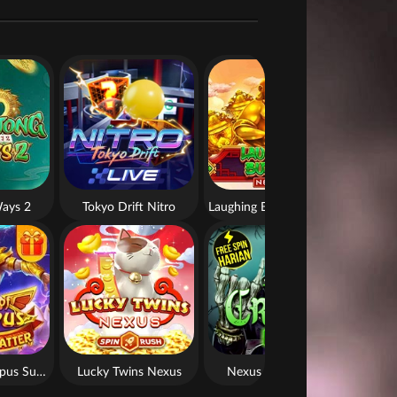
ays 2
Tokyo Drift Nitro
Laughing Buddha Nexus
Cand
Gates of Olympus Super Scatter
Lucky Twins Nexus
Nexus The Crypt