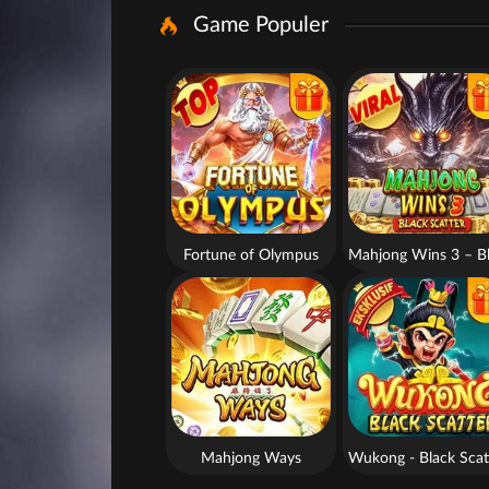
Game Populer
Fortune of Olympus
Mahjong Ways
Wukong - Black Scat