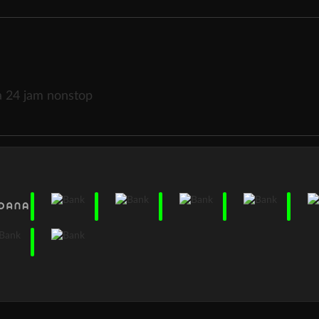
a 24 jam nonstop