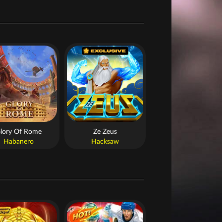
lory Of Rome
Ze Zeus
Habanero
Hacksaw