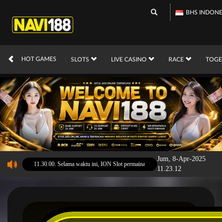
BHS INDONE
HOT GAMES
SLOTS
LIVE CASINO
RACE
TOG
Jum, 8-Apr-2025
.30.00 sampai 11.30.00. Selama waktu ini, ION Slot permainan tidak akan tersedia. Kami m
11.23.12