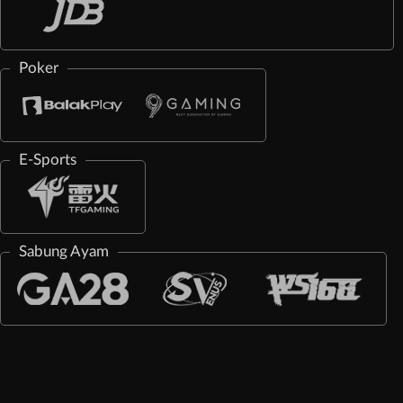
Poker
E-Sports
Sabung Ayam