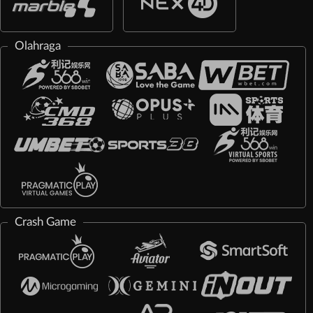
Olahraga
Crash Game