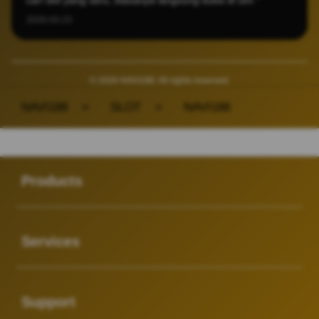
2026-03-23
© 2026 NAVI188. All rights reserved.
NAVI188
>
SLOT
>
NAVI188
Buka
Footer Navigation
Products
Buka
Services
Buka
Support