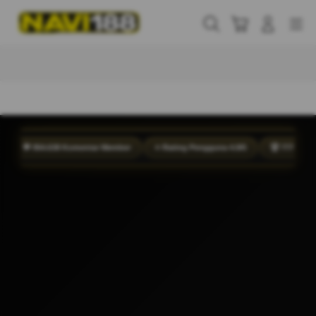
Skip
to
Cari
Troli
Login
Navigation
content
Buka Info Lebih Lanjut
💬 954.638 Komentar Member
⭐ Rating Pengguna 4.9/5
🏆 777 Juta Total 