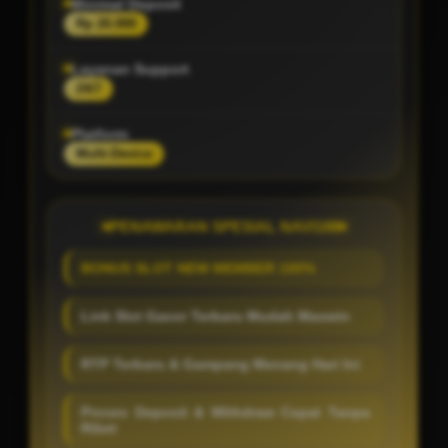
Minimal Deposit
Rp 20.000
Layanan Support
24/7
Platform
Multi-Device
PENAWARAN SPESIAL NAVI188
BONUS SLOT NEW MEMBER 100%
Link Slot Gacor Terbaru Mudah Maxwin
RTP Terbaru & Gampang Menang Hari Ini
Proses Deposit & Withdraw Cepat Tanpa
Ribet