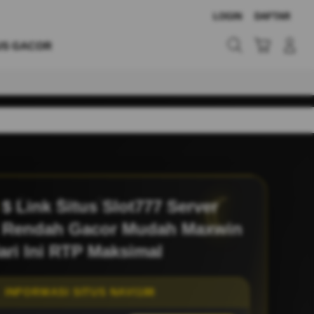
LOGIN
DAFTAR
Cari
Troli
Login/Sign-Up
US GACOR
Cari
LIVE CHAT
24/7
8
$ Link Situs Slot777 Server
 Rendah Gacor Mudah Maxwin
ari Ini RTP Maksimal
INFORMASI SITUS NAVI188