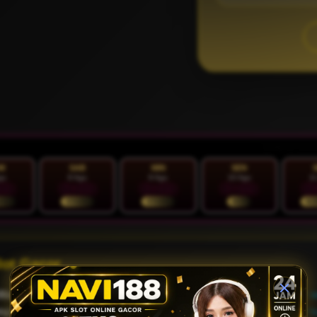
LIVE 07:12:2
M
SAB
MIN
SEN
gu
8 Agu
9 Agu
10 Agu
11
29%
94.24%
92.18%
97.15%
86
MAL
STABIL
STABIL
HOT
NO
ot Gacor
Ways
85%
📍 J
ympus
80%
📍 S