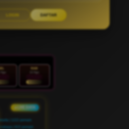
LOGIN
DAFTAR
3 | Update RTP tiap 15 menit
SEL
RAB
 Agu
12 Agu
.98%
86.69%
RMAL
NORMAL
● LIVE DATA
akarta | 1222 pemain
urabaya | 915 pemain