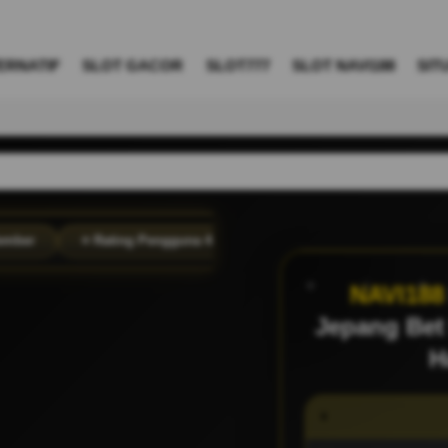
TERNATIF
SLOT GACOR
SLOT777
SLOT NAVI188
SIT
⭐ Rating Pengguna 4.9/5
🏆 777 Juta Total Pengguna
NAVI18
Jepang Bet
H