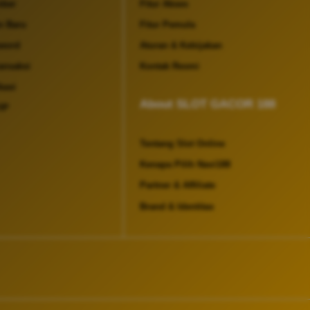
mber
Fitur Akses
n Baru
Fitur Pemula
word
Aturan & Kebijakan
ansaksi
Kontak Resmi
ikasi
About SLOT GACOR 188
IP
Tentang Slot Online
Kenapa Pilih Navi188
Partner & Affiliate
Brand & Identitas