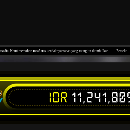
 tersedia. Kami memohon maaf atas ketidaknyamanan yang mungkin ditimbulkan.
Pemelihar
IDR
11,241,80
Y