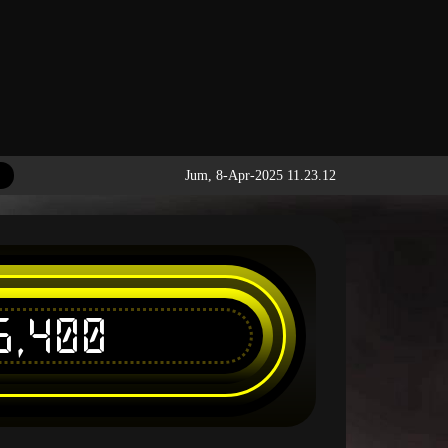
Jum, 8-Apr-2025 11.23.12
aan Terjadwal: AdvantPlay Mini Game pada 17-Agt-2025 dari 20.03.37 sampai 08-Agt-2026 2
5,400