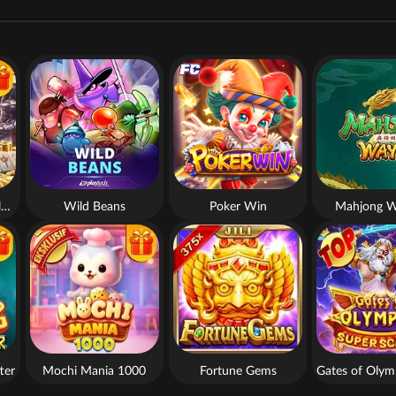
Mahjong Wins 3 – Black Scatter
Wild Beans
Poker Win
Mahjong W
ter
Mochi Mania 1000
Fortune Gems