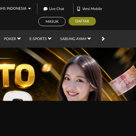
BHS INDONESIA
Live Chat
Versi Mobile
DAFTAR
MASUK
PROMOSI
POKER
E-SPORTS
SABUNG AYAM