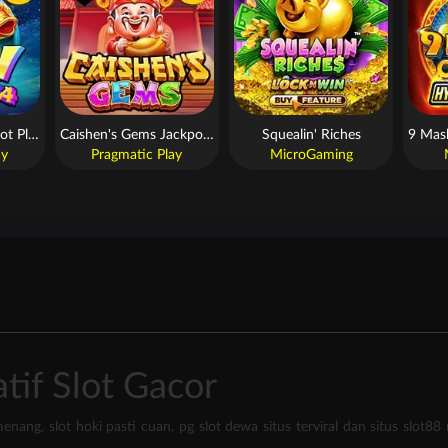
Koi Bonanza Jackpot Play
Caishen's Gems Jackpot Play
Squealin' Riches
ay
Pragmatic Play
MicroGaming
tif Slot Gacor
ang, slot hoki pasti cuan, pg slot dewa situs terviral dan situs slot88 m