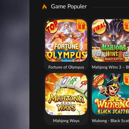
Game Populer
Fortune of Olympus
Mahjong Ways
Wukong - Black Scat