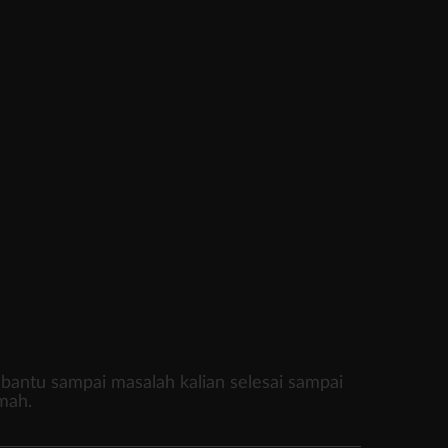
bantu sampai masalah kalian selesai sampai
mah.