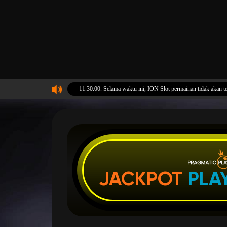
3-Des-2025 dari 07.30.00 sampai 11.30.00. Selama waktu ini, ION Slot permainan tidak akan
JACKPOT
PLA