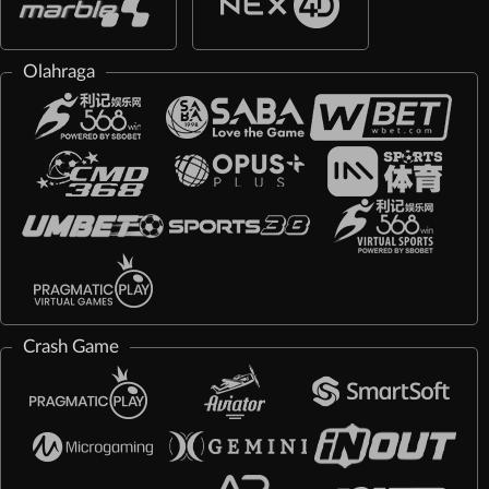
Olahraga
Crash Game