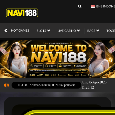
BHS INDONE
HOT GAMES
SLOTS
LIVE CASINO
RACE
TOG
Jum, 8-Apr-2025
.30.00 sampai 11.30.00. Selama waktu ini, ION Slot permainan tidak akan tersedia. Kami m
11.23.12