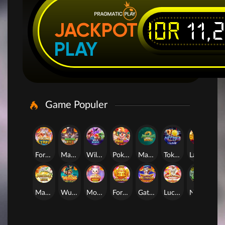
IDR
11,
JACKPOT
PLAY
Game Populer
Fortune of Olympus
Mahjong Wins 3 – Black Scatter
Wild Beans
Poker Win
Mahjong Ways 2
Tokyo Drift Nitro
Laughing Buddha Nexus
Mahjong Ways
Wukong - Black Scatter
Mochi Mania 1000
Fortune Gems
Gates of Olympus Super Scatter
Lucky Twins Nexus
Nexus The Crypt
Ne