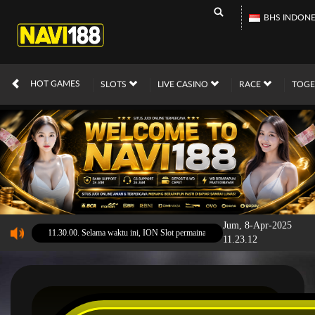
BHS INDONE
HOT GAMES
SLOTS
LIVE CASINO
RACE
TOG
Jum, 8-Apr-2025
.30.00 sampai 11.30.00. Selama waktu ini, ION Slot permainan tidak akan tersedia. Kami m
11.23.12