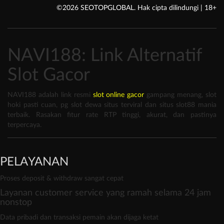
©2026 SEOTOPGLOBAL. Hak cipta dilindungi | 18+
NAVI188: Link Alternatif
Slot Gacor
NAVI188 adalah link resmi
slot online gacor
gampang menang, slot
hoki pasti cuan, pg slot dewa situs terviral dan situs slot88 mania
terbaik. Rasakan fitur rate RTP tinggi, akurat, dan pastinya
terpercaya.
PELAYANAN
Proses deposit & withdraw sangat cepat
Layanan customer service yang ramah selama 24 jam
nonstop
Data pribadi dan transaksi pemain akan dijaga ketat