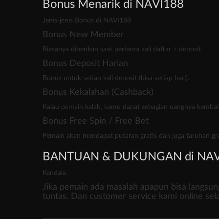
Bonus Menarik di NAVI188
Jenis-jenis Bonus di NAVI188
Bonus New Member
Biasanya diberikan saat pertama kali daftar + deposit.
Bonus Deposit Harian
Bonus untuk setiap kali deposit (bisa setiap hari).
Bonus Kekalahan (Cashback)
Kalau pemain kalah, kamu dapat sebagian uangnya kembali
Bonus Free Spin / Free Bet
Pemain akan mendapat putaran gratis dan juga taruhan gra
BANTUAN & DUKUNGAN di NAV
Kendala
Jika pemain ada masalah apapun bisa langsun
tuntas. Dan customer service kami online sel