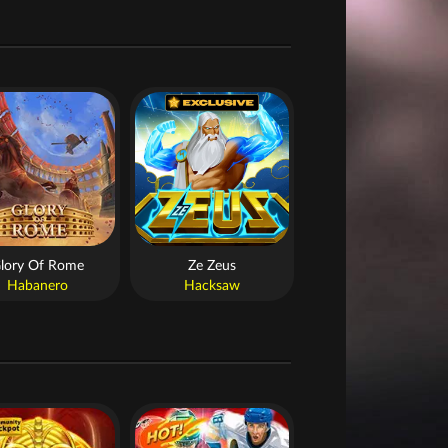
lory Of Rome
Ze Zeus
Habanero
Hacksaw