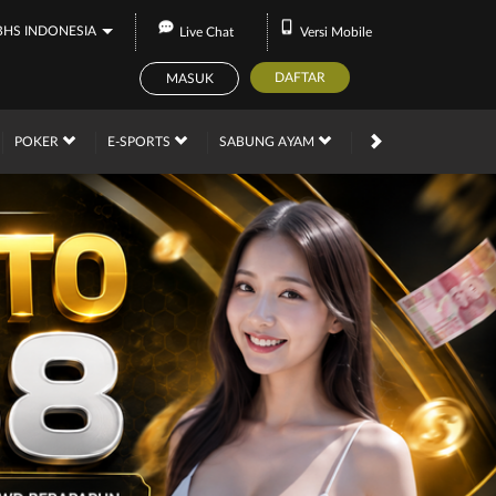
BHS INDONESIA
Live Chat
Versi Mobile
DAFTAR
MASUK
PROMOSI
POKER
E-SPORTS
SABUNG AYAM