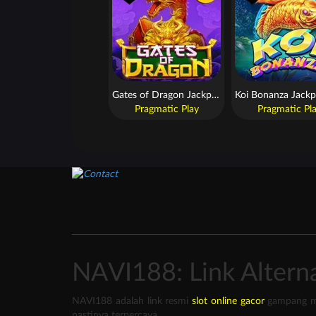
Gates of Dragon Jackpot Play
Pragmatic Play
Pragmatic Pl
NAVI188: Link Alterna
NAVI188 adalah link resmi
slot online gacor
gampang men
pastinya terpercaya.