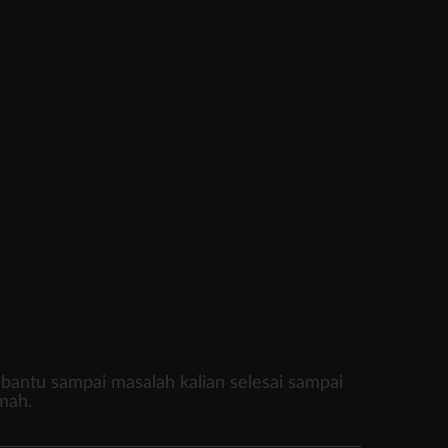
bantu sampai masalah kalian selesai sampai
mah.