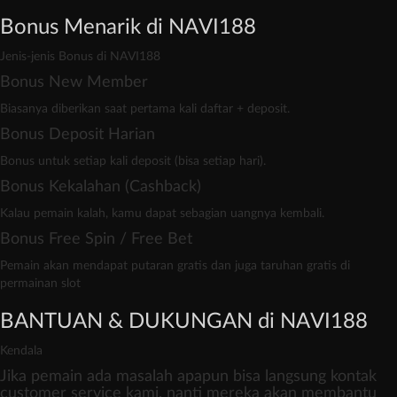
Bonus Menarik di NAVI188
Jenis-jenis Bonus di NAVI188
Bonus New Member
Biasanya diberikan saat pertama kali daftar + deposit.
Bonus Deposit Harian
Bonus untuk setiap kali deposit (bisa setiap hari).
Bonus Kekalahan (Cashback)
Kalau pemain kalah, kamu dapat sebagian uangnya kembali.
Bonus Free Spin / Free Bet
Pemain akan mendapat putaran gratis dan juga taruhan gratis di
permainan slot
BANTUAN & DUKUNGAN di NAVI188
Kendala
Jika pemain ada masalah apapun bisa langsung kontak
customer service kami, nanti mereka akan membantu