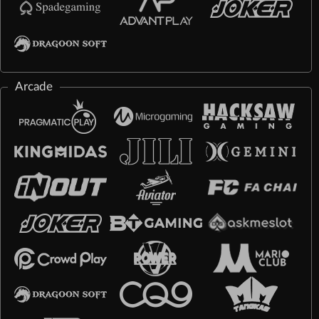
Arcade