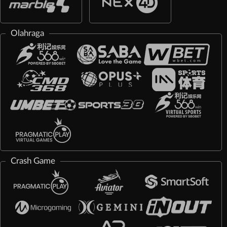
Olahraga
Crash Game