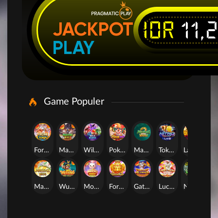
IDR
11,
JACKPOT
PLAY
Game Populer
Fortune of Olympus
Mahjong Wins 3 – Black Scatter
Wild Beans
Poker Win
Mahjong Ways 2
Tokyo Drift Nitro
Laughing Buddha Nexus
Mahjong Ways
Wukong - Black Scatter
Mochi Mania 1000
Fortune Gems
Gates of Olympus Super Scatter
Lucky Twins Nexus
Nexus The Crypt
Ne