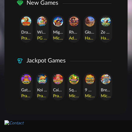
New Games
Dragon Gold 88™
Wings of Iguazu
Mighty Panda
Rhapsody of Muertos
Glory Of Rome
Ze Zeus
Pragmatic Play
PG Soft
MicroGaming
AdvantPlay
Habanero
Hacksaw
Jackpot Games
Gates of Dragon Jackpot Play
Koi Bonanza Jackpot Play
Caishen's Gems Jackpot Play
Squealin' Riches
9 Masks of Fire™ HyperSpins™
Break Away Lucky Wilds
Pragmatic Play
Pragmatic Play
Pragmatic Play
MicroGaming
MicroGaming
MicroGaming