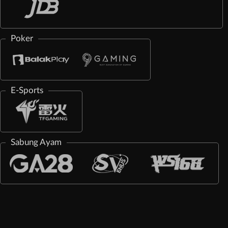
Poker
E-Sports
Sabung Ayam