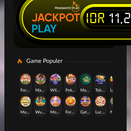
IDR
11,
JACKPOT
PLAY
Game Populer
Fortune of Olympus
Mahjong Wins 3 – Black Scatter
Wild Beans
Poker Win
Mahjong Ways 2
Tokyo Drift Nitro
Laughing Buddha Nexus
Mahjong Ways
Wukong - Black Scatter
Mochi Mania 1000
Fortune Gems
Gates of Olympus Super Scatter
Lucky Twins Nexus
Nexus The Crypt
Ne