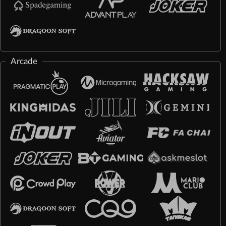
Arcade