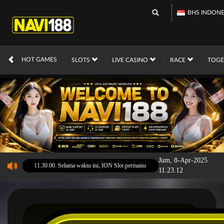
BHS INDONE
HOT GAMES
SLOTS
LIVE CASINO
RACE
TOG
Jum, 8-Apr-2025
.30.00 sampai 11.30.00. Selama waktu ini, ION Slot permainan tidak akan tersedia. Kami m
11.23.12