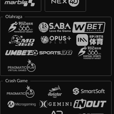
Olahraga
Crash Game