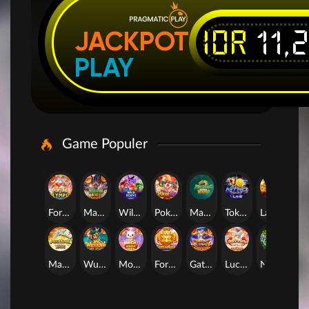
IDR
11,
JACKPOT
PLAY
Game Populer
Fortune of Olympus
Mahjong Wins 3 – Black Scatter
Wild Beans
Poker Win
Mahjong Ways 2
Tokyo Drift Nitro
Laughing Buddha Nexus
Mahjong Ways
Wukong - Black Scatter
Mochi Mania 1000
Fortune Gems
Gates of Olympus Super Scatter
Lucky Twins Nexus
Nexus The Crypt
Ne