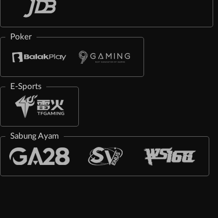
Poker
E-Sports
Sabung Ayam