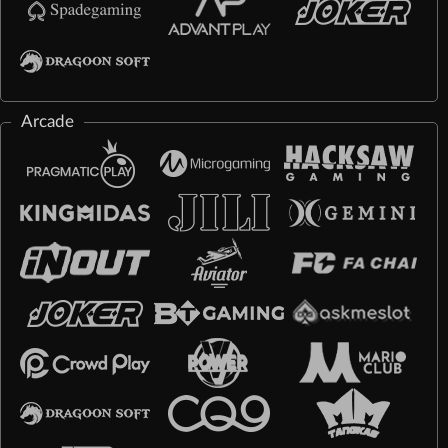
Arcade