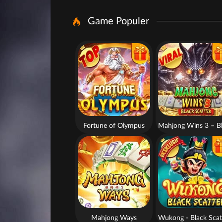
Game Populer
Fortune of Olympus
Mahjong Ways
Wukong - Black Scat