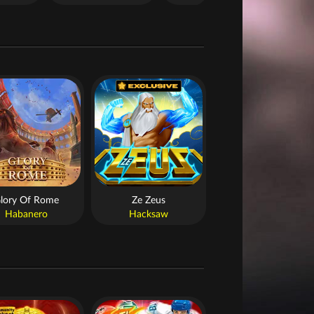
lory Of Rome
Ze Zeus
Habanero
Hacksaw