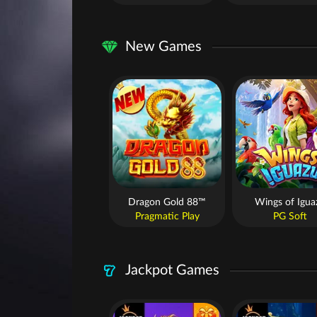
New Games
Dragon Gold 88™
Wings of Igua
Pragmatic Play
PG Soft
Jackpot Games