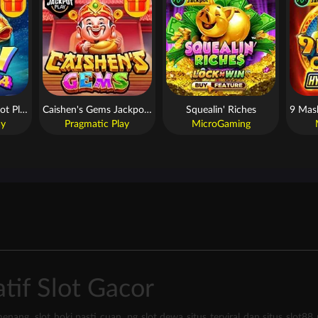
Koi Bonanza Jackpot Play
Caishen's Gems Jackpot Play
Squealin' Riches
ay
Pragmatic Play
MicroGaming
tif Slot Gacor
ang, slot hoki pasti cuan, pg slot dewa situs terviral dan situs slot88 m