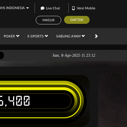
BHS INDONESIA
Live Chat
Versi Mobile
DAFTAR
MASUK
PROMOSI
POKER
E-SPORTS
SABUNG AYAM
Jum, 8-Apr-2025 11.23.12
aan Terjadwal: AdvantPlay Mini Game pada 17-Agt-2025 dari 20.03.37 sampai 08-Agt-2026 2
5,400