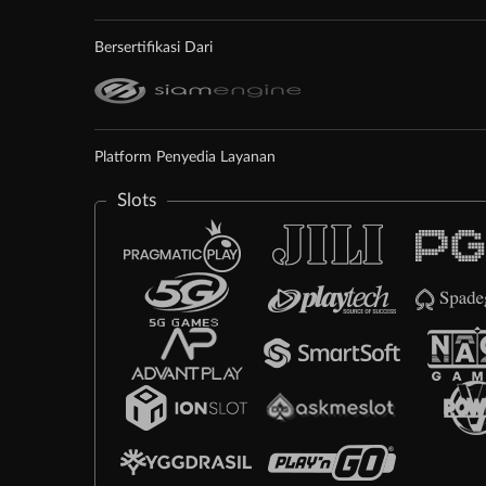
Bersertifikasi Dari
Platform Penyedia Layanan
Slots