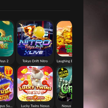
ays 2
Tokyo Drift Nitro
Laughing Buddha Nexus
Cand
Gates of Olympus Super Scatter
Lucky Twins Nexus
Nexus The Crypt