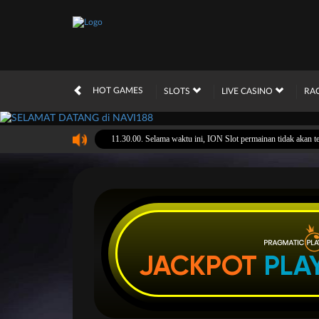
HOT GAMES
SLOTS
LIVE CASINO
RA
3-Des-2025 dari 07.30.00 sampai 11.30.00. Selama waktu ini, ION Slot permainan tidak akan
JACKPOT
PLA