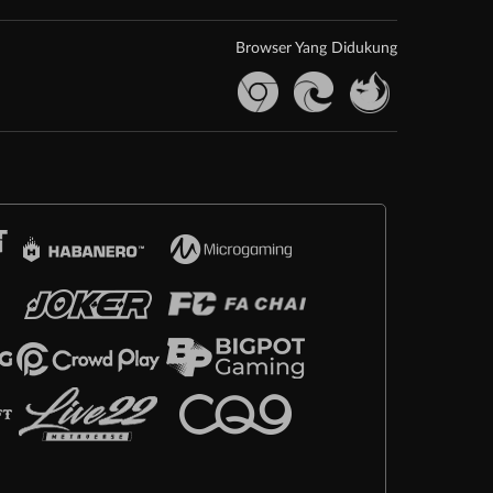
Browser Yang Didukung