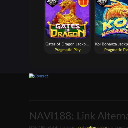
Gates of Dragon Jackpot Play
Pragmatic Play
Pragmatic Pl
NAVI188: Link Alterna
NAVI188 adalah link resmi
slot online gacor
gampang men