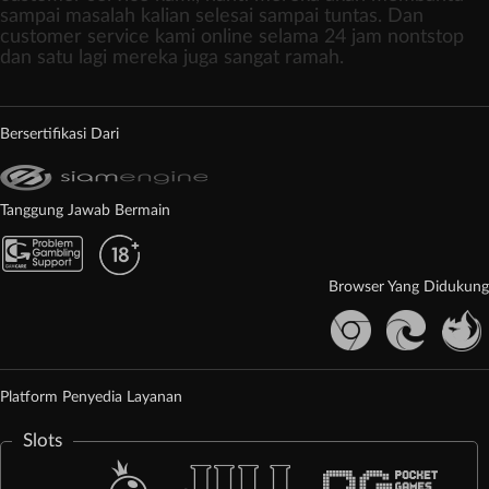
sampai masalah kalian selesai sampai tuntas. Dan
customer service kami online selama 24 jam nontstop
dan satu lagi mereka juga sangat ramah.
Bersertifikasi Dari
Tanggung Jawab Bermain
Browser Yang Didukung
Platform Penyedia Layanan
Slots