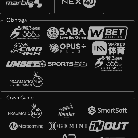
Olahraga
Crash Game