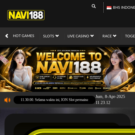
BHS INDONE
HOT GAMES
SLOTS
LIVE CASINO
RACE
TOG
Jum, 8-Apr-2025
.30.00 sampai 11.30.00. Selama waktu ini, ION Slot permainan tidak akan tersedia. Kami m
11.23.12