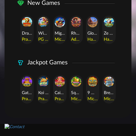
New Games
Dragon Gold 88™
Wings of Iguazu
Mighty Panda
Rhapsody of Muertos
Glory Of Rome
Ze Zeus
Pragmatic Play
PG Soft
MicroGaming
AdvantPlay
Habanero
Hacksaw
Jackpot Games
Gates of Dragon Jackpot Play
Koi Bonanza Jackpot Play
Caishen's Gems Jackpot Play
Squealin' Riches
9 Masks of Fire™ HyperSpins™
Break Away Lucky Wilds
Pragmatic Play
Pragmatic Play
Pragmatic Play
MicroGaming
MicroGaming
MicroGaming