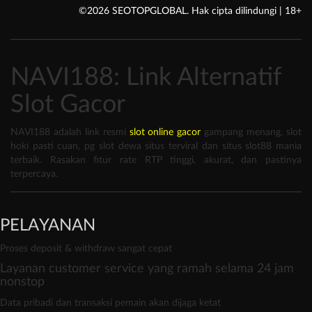
©2026 SEOTOPGLOBAL. Hak cipta dilindungi | 18+
NAVI188: Link Alternatif
Slot Gacor
NAVI188 adalah link resmi
slot online gacor
gampang menang, slot
hoki pasti cuan, pg slot dewa situs terviral dan situs slot88 mania
terbaik. Rasakan fitur rate RTP tinggi, akurat, dan pastinya
terpercaya.
PELAYANAN
Proses deposit & withdraw sangat cepat
Layanan customer service yang ramah selama 24 jam
nonstop
Data pribadi dan transaksi pemain akan dijaga ketat