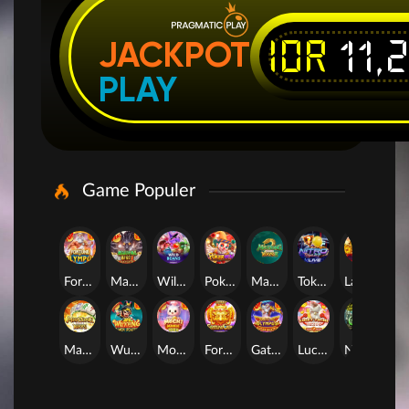
IDR
11,
JACKPOT
PLAY
Game Populer
Fortune of Olympus
Mahjong Wins 3 – Black Scatter
Wild Beans
Poker Win
Mahjong Ways 2
Tokyo Drift Nitro
Laughing Buddha Nexus
Mahjong Ways
Wukong - Black Scatter
Mochi Mania 1000
Fortune Gems
Gates of Olympus Super Scatter
Lucky Twins Nexus
Nexus The Crypt
Ne