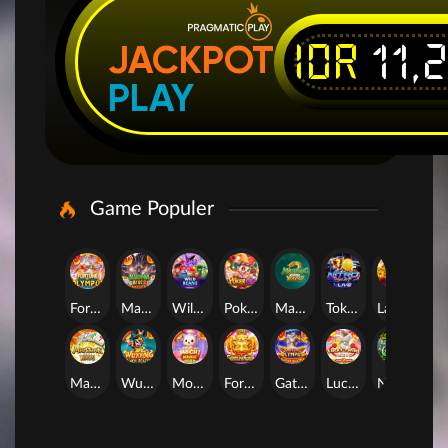
IDR
11,
JACKPOT
PLAY
Game Populer
Fortune of Olympus
Mahjong Wins 3 – Black Scatter
Wild Beans
Poker Win
Mahjong Ways 2
Tokyo Drift Nitro
Laughing Buddha Nexus
Mahjong Ways
Wukong - Black Scatter
Mochi Mania 1000
Fortune Gems
Gates of Olympus Super Scatter
Lucky Twins Nexus
Nexus The Crypt
Ne