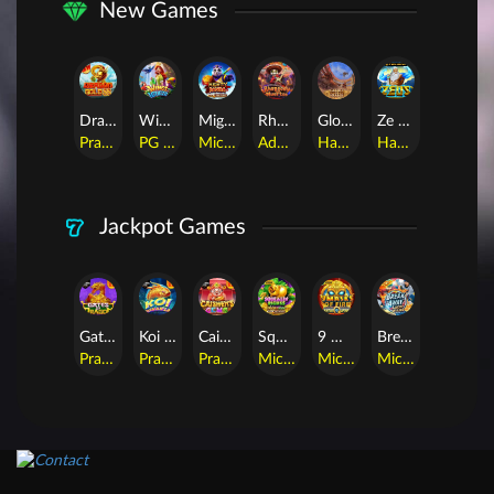
New Games
Dragon Gold 88™
Wings of Iguazu
Mighty Panda
Rhapsody of Muertos
Glory Of Rome
Ze Zeus
Pragmatic Play
PG Soft
MicroGaming
AdvantPlay
Habanero
Hacksaw
Jackpot Games
Gates of Dragon Jackpot Play
Koi Bonanza Jackpot Play
Caishen's Gems Jackpot Play
Squealin' Riches
9 Masks of Fire™ HyperSpins™
Break Away Lucky Wilds
Pragmatic Play
Pragmatic Play
Pragmatic Play
MicroGaming
MicroGaming
MicroGaming