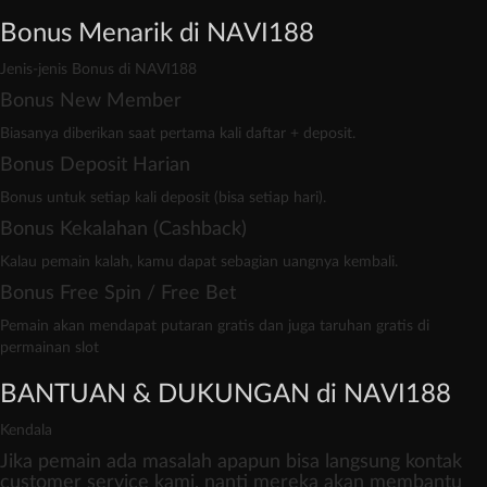
Bonus Menarik di NAVI188
Jenis-jenis Bonus di NAVI188
Bonus New Member
Biasanya diberikan saat pertama kali daftar + deposit.
Bonus Deposit Harian
Bonus untuk setiap kali deposit (bisa setiap hari).
Bonus Kekalahan (Cashback)
Kalau pemain kalah, kamu dapat sebagian uangnya kembali.
Bonus Free Spin / Free Bet
Pemain akan mendapat putaran gratis dan juga taruhan gratis di
permainan slot
BANTUAN & DUKUNGAN di NAVI188
Kendala
Jika pemain ada masalah apapun bisa langsung kontak
customer service kami, nanti mereka akan membantu