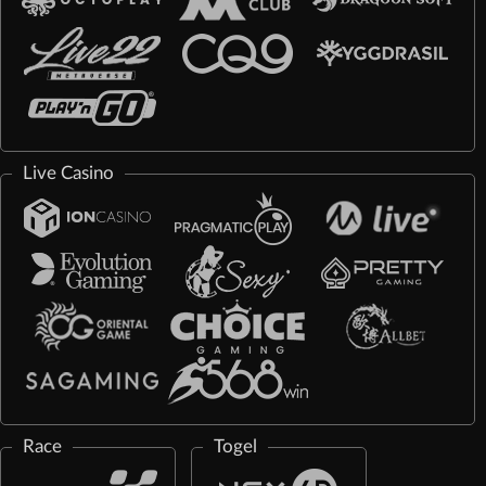
Live Casino
Race
Togel