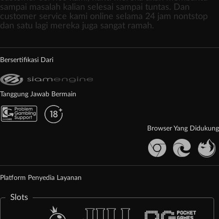
sampai masalah kalian selesai sampai tuntas. Dan
customer service kami online selama 24 jam nontstop
dan satu lagi mereka juga sangat ramah.
Bersertifikasi Dari
Tanggung Jawab Bermain
Browser Yang Didukung
Platform Penyedia Layanan
Slots