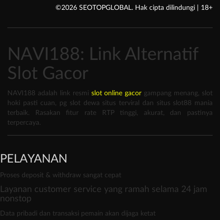
©2026 SEOTOPGLOBAL. Hak cipta dilindungi | 18+
NAVI188: Link Alternatif
Slot Gacor
NAVI188 adalah link resmi
slot online gacor
gampang menang, slot
hoki pasti cuan, pg slot dewa situs terviral dan situs slot88 mania
terbaik. Rasakan fitur rate RTP tinggi, akurat, dan pastinya
terpercaya.
PELAYANAN
Proses deposit & withdraw sangat cepat
Layanan customer service yang ramah selama 24 jam
nonstop
Data pribadi dan transaksi pemain akan dijaga ketat